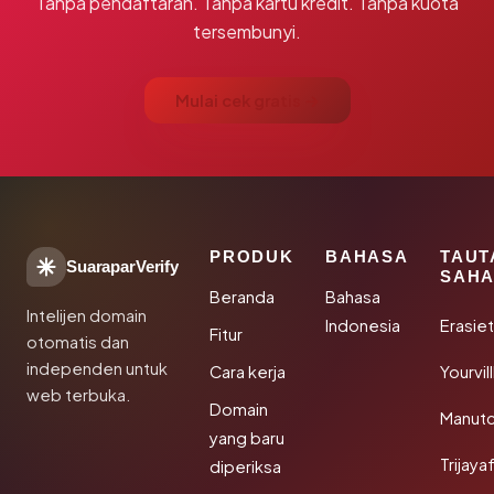
Tanpa pendaftaran. Tanpa kartu kredit. Tanpa kuota
tersembunyi.
Mulai cek gratis →
PRODUK
BAHASA
TAUT
SuaraparVerify
SAHA
Beranda
Bahasa
Intelijen domain
Indonesia
Erasie
Fitur
otomatis dan
independen untuk
Cara kerja
Yourvi
web terbuka.
Domain
Manut
yang baru
Trijay
diperiksa