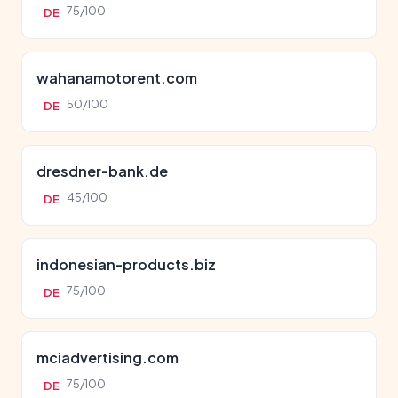
75/100
DE
wahanamotorent.com
50/100
DE
dresdner-bank.de
45/100
DE
indonesian-products.biz
75/100
DE
mciadvertising.com
75/100
DE