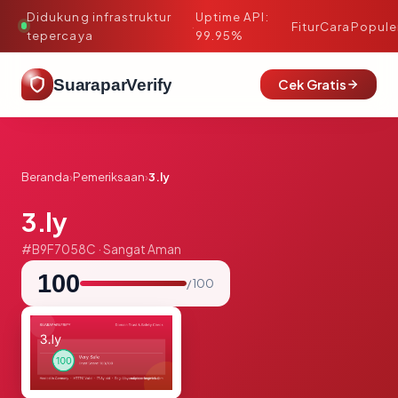
Didukung infrastruktur
Uptime API:
·
Fitur
Cara
Popule
tepercaya
99.95%
SuaraparVerify
Cek Gratis
Beranda
›
Pemeriksaan
›
3.ly
3.ly
#B9F7058C · Sangat Aman
100
/ 100