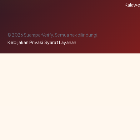
Kalawe
© 2026 SuaraparVerify. Semua hak dilindungi.
Kebijakan Privasi
·
Syarat Layanan