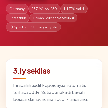
Germany
157.90.66.230
HTTPS Valid
17.8 tahun
Libyan Spider Network (i
Diperbarui
3 bulan yang lalu
3.ly sekilas
Ini adalah audit kepercayaan otomatis
terhadap
3.ly
. Setiap angka di bawah
berasal dari pencarian publik langsung.