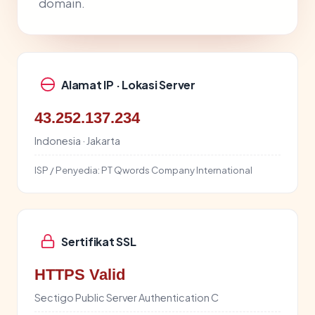
domain.
Alamat IP · Lokasi Server
43.252.137.234
Indonesia · Jakarta
ISP / Penyedia:
PT Qwords Company International
Sertifikat SSL
HTTPS Valid
Sectigo Public Server Authentication C