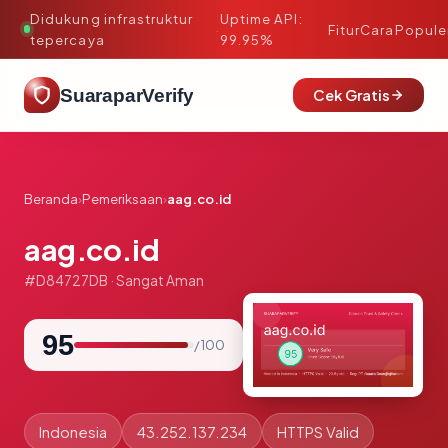
Didukung infrastruktur
Uptime API:
·
Fitur
Cara
Popule
tepercaya
99.95%
SuaraparVerify
Cek Gratis
Beranda
›
Pemeriksaan
›
aag.co.id
aag.co.id
#D84727DB · Sangat Aman
95
/ 100
Indonesia
43.252.137.234
HTTPS Valid