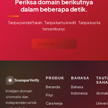
Periksa domain berikutnya
dalam beberapa detik.
Tanpa pendaftaran. Tanpa kartu kredit. Tanpa kuota
tersembunyi.
Mulai cek gratis →
PRODUK
BAHASA
TAUT
SuaraparVerify
SAHA
Beranda
Bahasa
Intelijen domain
Indonesia
Jilcma
Fitur
otomatis dan
independen untuk
Cara kerja
Univer