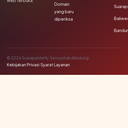
web terbuka.
Domain
Suarap
yang baru
Baliw
diperiksa
Bandu
© 2026 SuaraparVerify. Semua hak dilindungi.
Kebijakan Privasi
·
Syarat Layanan