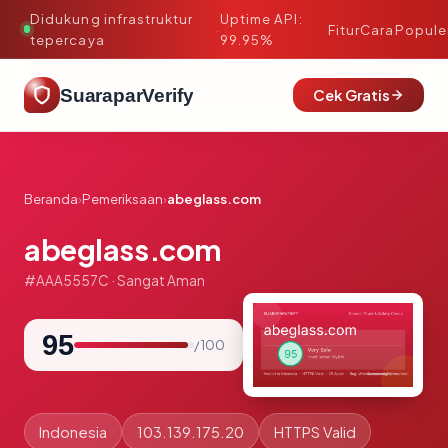
Didukung infrastruktur
Uptime API:
·
Fitur
Cara
Popule
tepercaya
99.95%
SuaraparVerify
Cek Gratis
Beranda
›
Pemeriksaan
›
abeglass.com
abeglass.com
#AAA5557C · Sangat Aman
95
/ 100
Indonesia
103.139.175.20
HTTPS Valid