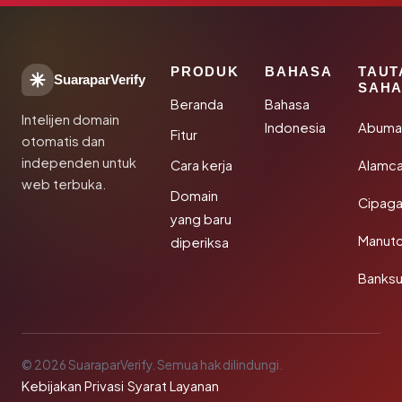
PRODUK
BAHASA
TAUT
SuaraparVerify
SAHA
Beranda
Bahasa
Intelijen domain
Indonesia
Abuma
Fitur
otomatis dan
independen untuk
Cara kerja
Alamca
web terbuka.
Domain
Cipaga
yang baru
Manut
diperiksa
Banks
© 2026 SuaraparVerify. Semua hak dilindungi.
Kebijakan Privasi
·
Syarat Layanan