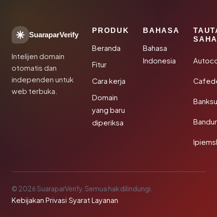
PRODUK
BAHASA
TAUT
SuaraparVerify
SAHA
Beranda
Bahasa
Intelijen domain
Indonesia
Autoc
Fitur
otomatis dan
independen untuk
Cara kerja
Cafede
web terbuka.
Domain
Banks
yang baru
Bandu
diperiksa
Ipiems
© 2026 SuaraparVerify. Semua hak dilindungi.
Kebijakan Privasi
·
Syarat Layanan