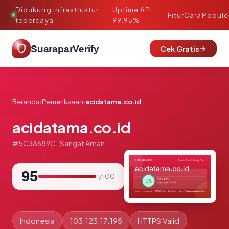
Didukung infrastruktur
Uptime API:
·
Fitur
Cara
Popule
tepercaya
99.95%
SuaraparVerify
Cek Gratis
Beranda
›
Pemeriksaan
›
acidatama.co.id
acidatama.co.id
#5C38689C · Sangat Aman
95
/ 100
Indonesia
103.123.17.195
HTTPS Valid