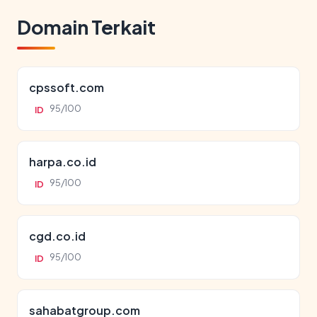
Domain Terkait
cpssoft.com
95/100
ID
harpa.co.id
95/100
ID
cgd.co.id
95/100
ID
sahabatgroup.com