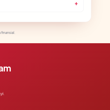
 finansial.
lam
yi.