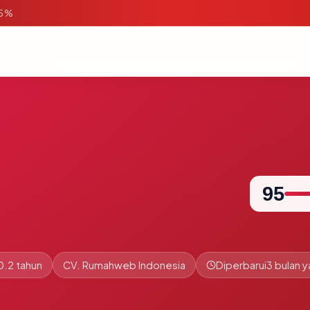
95%
95
0.2 tahun
CV. Rumahweb Indonesia
Diperbarui
3 bulan y