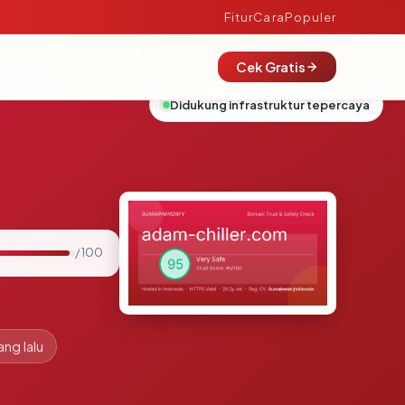
Fitur
Cara
Populer
Cek Gratis
Didukung infrastruktur tepercaya
/ 100
ang lalu