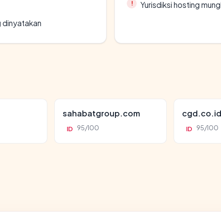
Yurisdiksi hosting mun
g dinyatakan
sahabatgroup.com
cgd.co.i
95/100
95/100
ID
ID