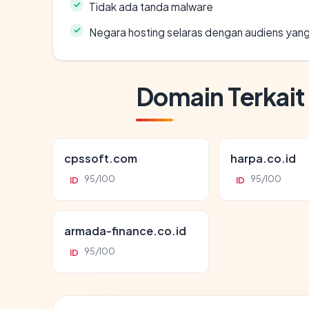
Tidak ada tanda malware
Negara hosting selaras dengan audiens yan
Domain Terkait
cpssoft.com
harpa.co.id
95/100
95/100
ID
ID
armada-finance.co.id
95/100
ID