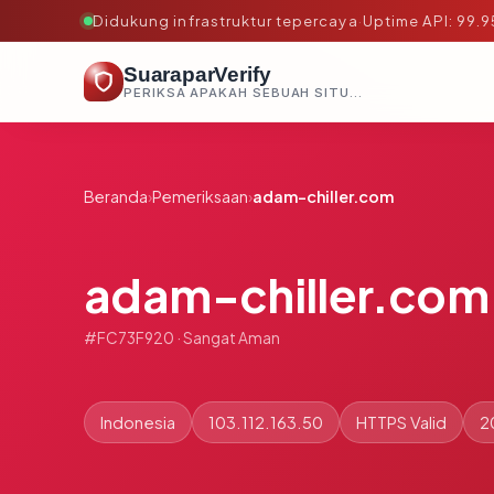
Didukung infrastruktur tepercaya
·
Uptime API: 99.
SuaraparVerify
PERIKSA APAKAH SEBUAH SITUS AMAN, TEPERCAYA, DAN TERVERIFIKASI DALAM HITUNGAN DETIK.
Beranda
›
Pemeriksaan
›
adam-chiller.com
adam-chiller.com
#FC73F920 · Sangat Aman
Indonesia
103.112.163.50
HTTPS Valid
2