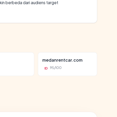
gkin berbeda dari audiens target
d
medanrentcar.com
95/100
ID