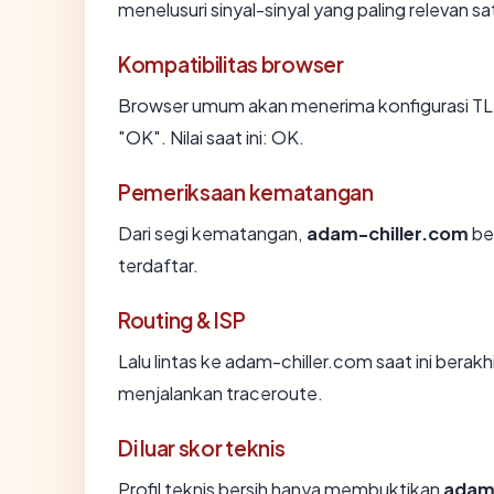
menelusuri sinyal-sinyal yang paling relevan sa
Kompatibilitas browser
Browser umum akan menerima konfigurasi TL
"OK". Nilai saat ini: OK.
Pemeriksaan kematangan
Dari segi kematangan,
adam-chiller.com
be
terdaftar.
Routing & ISP
Lalu lintas ke adam-chiller.com saat ini berakh
menjalankan traceroute.
Di luar skor teknis
Profil teknis bersih hanya membuktikan
adam-