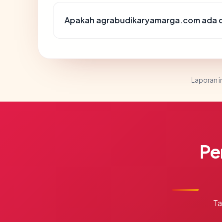
Apakah agrabudikaryamarga.com ada di
Laporan in
Pe
Ta