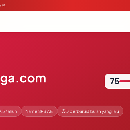
95%
rga.com
75
0.5 tahun
Name SRS AB
Diperbarui
3 bulan yang lalu