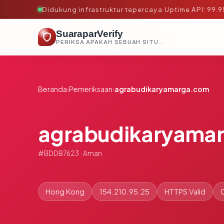
Didukung infrastruktur tepercaya
·
Uptime API: 99.
SuaraparVerify
PERIKSA APAKAH SEBUAH SITUS AMAN, TEPERCAYA, DAN TERVERIFIKASI DALAM HITUNGAN DETIK.
Beranda
›
Pemeriksaan
›
agrabudikaryamarga.com
agrabudikaryama
#BDDB7623 · Aman
Hong Kong
154.210.95.25
HTTPS Valid