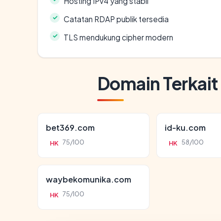
Hosting IPv4 yang stabil
Catatan RDAP publik tersedia
TLS mendukung cipher modern
Domain Terkait
bet369.com
id-ku.com
75/100
58/100
HK
HK
waybekomunika.com
75/100
HK