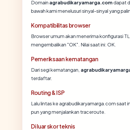
Domain
agrabudikaryamarga.com
dapat d
bawah kami menelusuri sinyal-sinyal yang palin
Kompatibilitas browser
Browser umum akan menerima konfigurasi TL
mengembalikan "OK". Nilai saat ini: OK.
Pemeriksaan kematangan
Dari segi kematangan,
agrabudikaryamarg
terdaftar.
Routing & ISP
Lalu lintas ke agrabudikaryamarga.com saat ini
pun yang menjalankan traceroute.
Di luar skor teknis