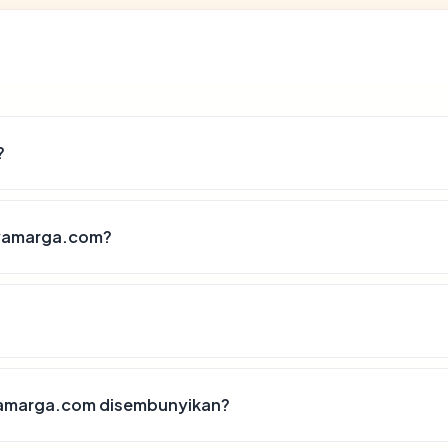
?
ryamarga.com?
yamarga.com disembunyikan?