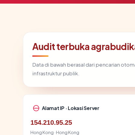
Audit terbuka agrabud
Data di bawah berasal dari pencarian otom
infrastruktur publik.
Alamat IP · Lokasi Server
154.210.95.25
Hong Kong · Hong Kong