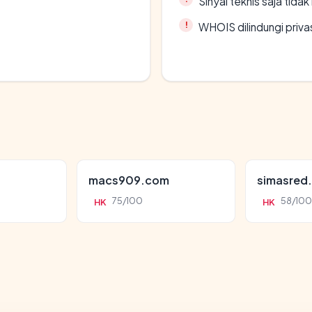
Sinyal teknis saja tid
WHOIS dilindungi priva
macs909.com
simasred
75/100
58/100
HK
HK