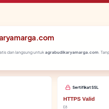
ikaryamarga.com
atis dan langsung untuk
agrabudikaryamarga.com
. Tan
Sertifikat SSL
HTTPS Valid
E8