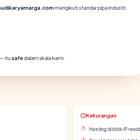
budikaryamarga.com
mengikuti standar pipa industri.
— itu
safe
dalam skala kami.
Kekurangan
Hosting di blok IP resi