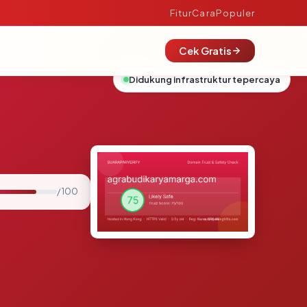
Fitur
Cara
Populer
Cek Gratis
Didukung infrastruktur tepercaya
/ 100