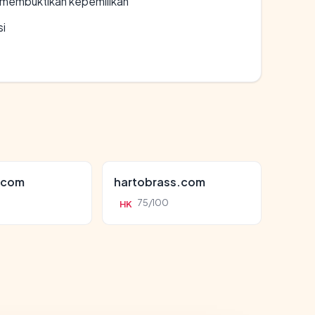
ak membuktikan kepemilikan
si
.com
hartobrass.com
75/100
HK