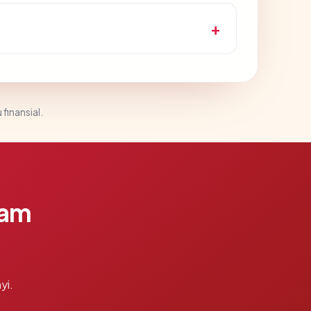
 finansial.
lam
yi.