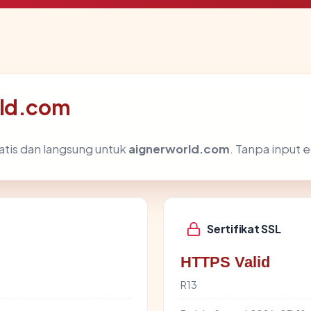
rld.com
atis dan langsung untuk
aignerworld.com
. Tanpa input e
Sertifikat SSL
HTTPS Valid
R13