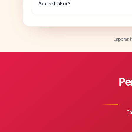
Apa arti skor?
Laporan in
Pe
Ta