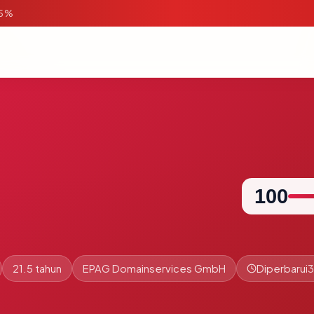
95%
100
21.5 tahun
EPAG Domainservices GmbH
Diperbarui
3