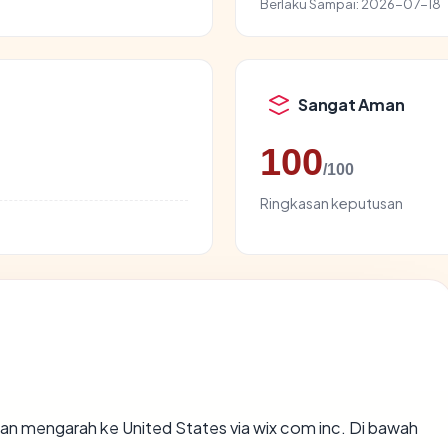
Berlaku Sampai:
2026-07-18
Sangat Aman
100
/100
Ringkasan keputusan
an mengarah ke United States via wix com inc. Di bawah