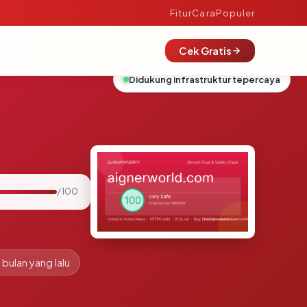
Fitur
Cara
Populer
Cek Gratis
Didukung infrastruktur tepercaya
/ 100
 bulan yang lalu