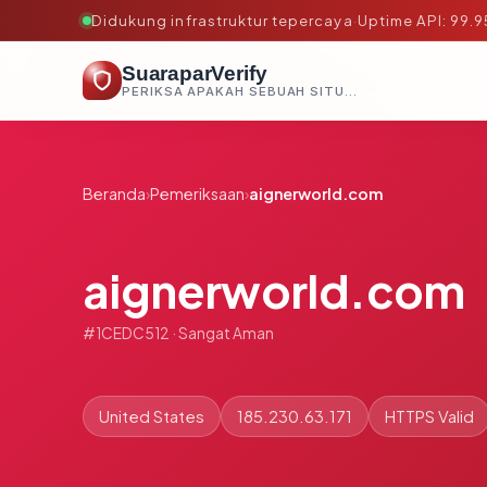
Didukung infrastruktur tepercaya
·
Uptime API: 99.
SuaraparVerify
PERIKSA APAKAH SEBUAH SITUS AMAN, TEPERCAYA, DAN TERVERIFIKASI DALAM HITUNGAN DETIK.
Beranda
›
Pemeriksaan
›
aignerworld.com
aignerworld.com
#1CEDC512 · Sangat Aman
United States
185.230.63.171
HTTPS Valid