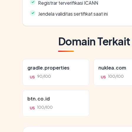
Registrar terverifikasi ICANN
Jendela validitas sertifikat saat ini
Domain Terkait
gradle.properties
nuklea.com
90/100
100/100
US
US
btn.co.id
100/100
US