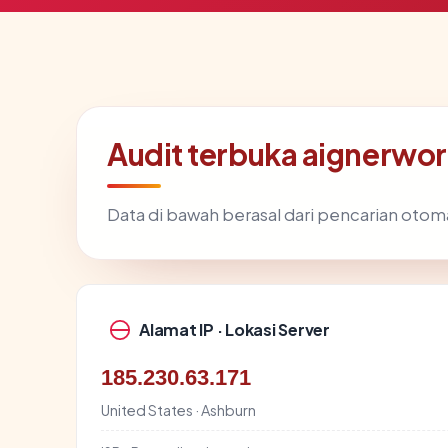
Audit terbuka aignerwo
Data di bawah berasal dari pencarian otom
Alamat IP · Lokasi Server
185.230.63.171
United States · Ashburn