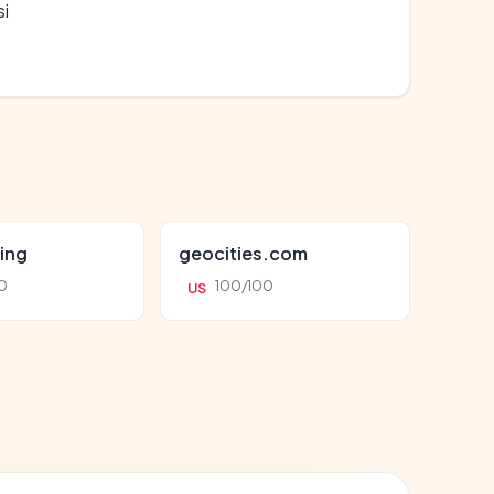
si
ing
geocities.com
0
100/100
US