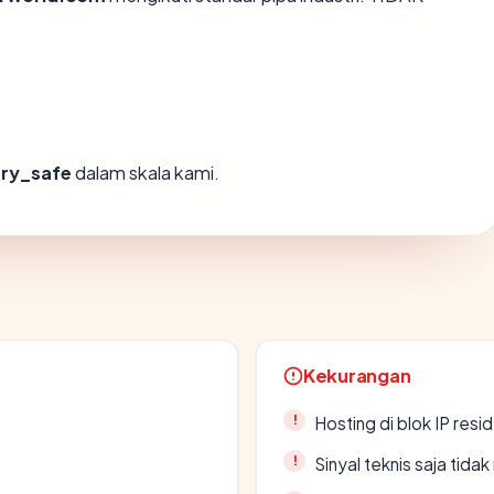
ery_safe
dalam skala kami.
Kekurangan
Hosting di blok IP resi
Sinyal teknis saja tid