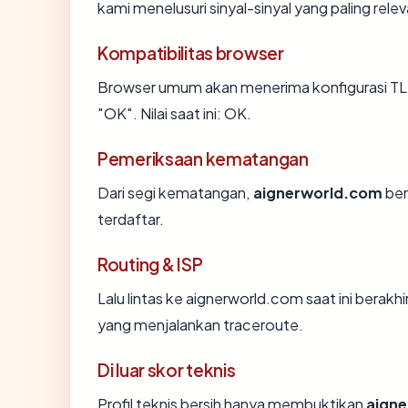
kami menelusuri sinyal-sinyal yang paling relev
Kompatibilitas browser
Browser umum akan menerima konfigurasi TL
"OK". Nilai saat ini: OK.
Pemeriksaan kematangan
Dari segi kematangan,
aignerworld.com
ber
terdaftar.
Routing & ISP
Lalu lintas ke aignerworld.com saat ini berakhi
yang menjalankan traceroute.
Di luar skor teknis
Profil teknis bersih hanya membuktikan
aign