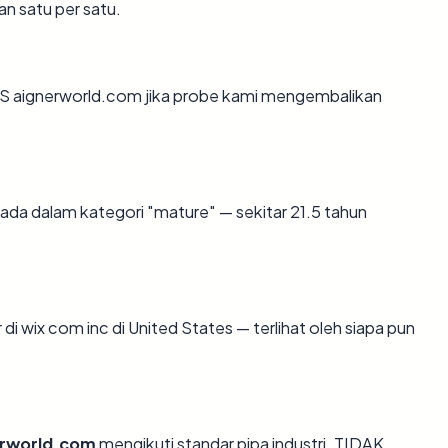
an satu per satu.
S aignerworld.com jika probe kami mengembalikan
ada dalam kategori "mature" — sekitar 21.5 tahun
r di wix com inc di United States — terlihat oleh siapa pun
erworld.com
mengikuti standar pipa industri. TIDAK