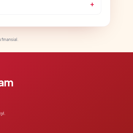
 finansial.
lam
yi.