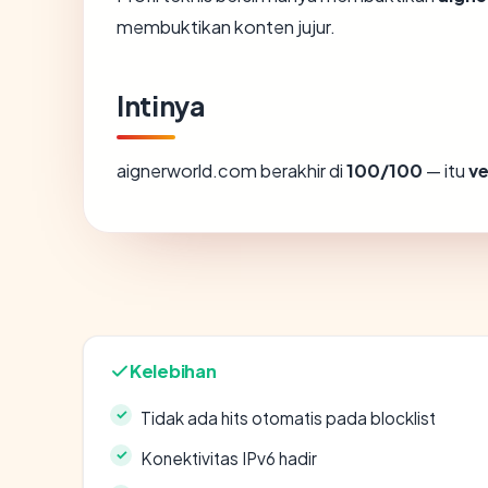
membuktikan konten jujur.
Intinya
aignerworld.com berakhir di
100/100
— itu
v
Kelebihan
Tidak ada hits otomatis pada blocklist
Konektivitas IPv6 hadir