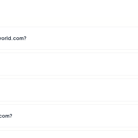
world.com?
.com?