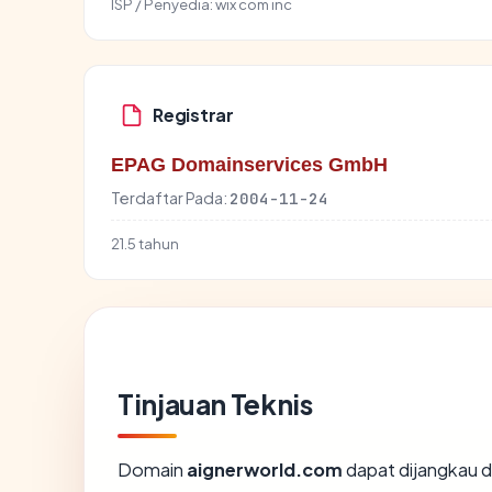
ISP / Penyedia:
wix com inc
Registrar
EPAG Domainservices GmbH
Terdaftar Pada:
2004-11-24
21.5 tahun
Tinjauan Teknis
Domain
aignerworld.com
dapat dijangkau d