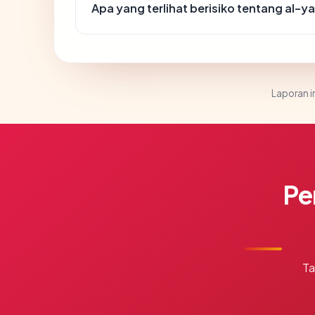
Apa yang terlihat berisiko tentang al-y
Laporan in
Pe
Ta