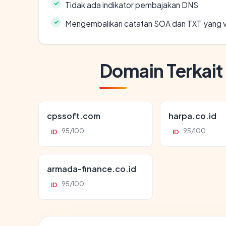
Tidak ada indikator pembajakan DNS
Mengembalikan catatan SOA dan TXT yang v
Domain Terkait
cpssoft.com
harpa.co.id
95/100
95/100
ID
ID
armada-finance.co.id
95/100
ID