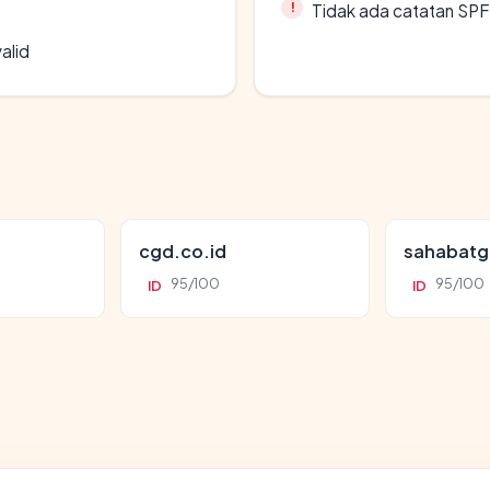
Tidak ada catatan SP
alid
cgd.co.id
sahabatg
95/100
95/100
ID
ID