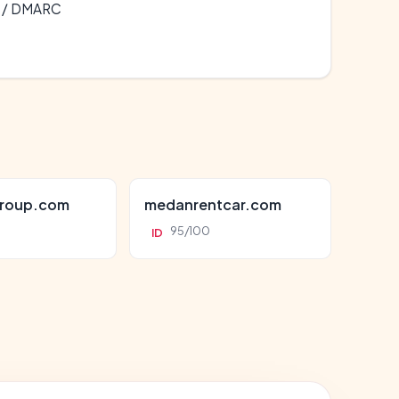
F / DMARC
roup.com
medanrentcar.com
95/100
ID