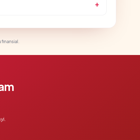
 finansial.
lam
yi.