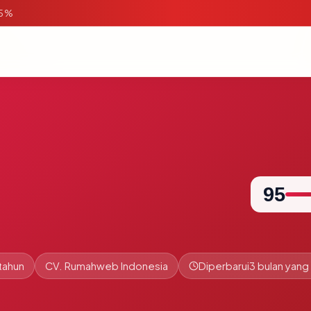
95%
95
 tahun
CV. Rumahweb Indonesia
Diperbarui
3 bulan yang 