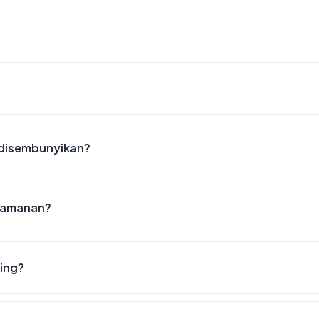
 disembunyikan?
keamanan?
hing?