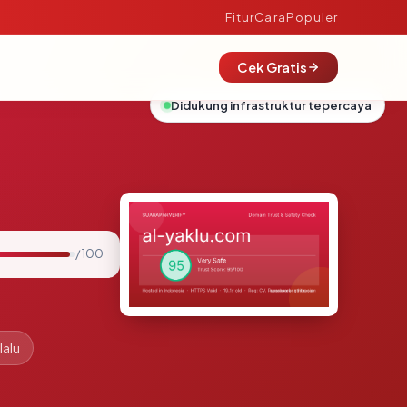
Fitur
Cara
Populer
Cek Gratis
Didukung infrastruktur tepercaya
/ 100
lalu