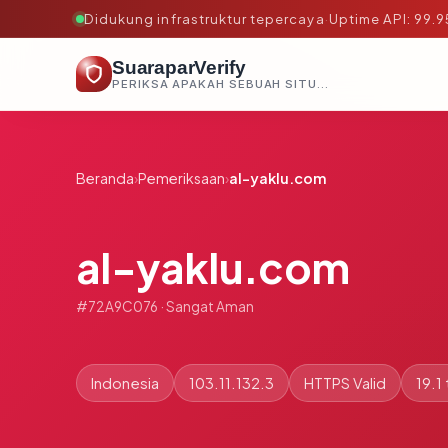
Didukung infrastruktur tepercaya
·
Uptime API: 99.
SuaraparVerify
PERIKSA APAKAH SEBUAH SITUS AMAN, TEPERCAYA, DAN TERVERIFIKASI DALAM HITUNGAN DETIK.
Beranda
›
Pemeriksaan
›
al-yaklu.com
al-yaklu.com
#72A9C076 · Sangat Aman
Indonesia
103.11.132.3
HTTPS Valid
19.1