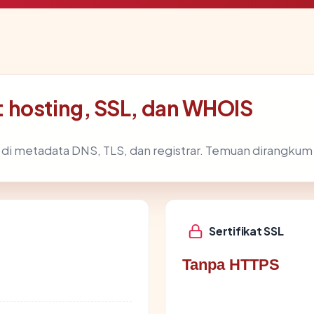
 hosting, SSL, dan WHOIS
di metadata DNS, TLS, dan registrar. Temuan dirangkum
Sertifikat SSL
Tanpa HTTPS