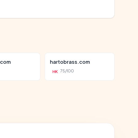
.com
hartobrass.com
75/100
HK