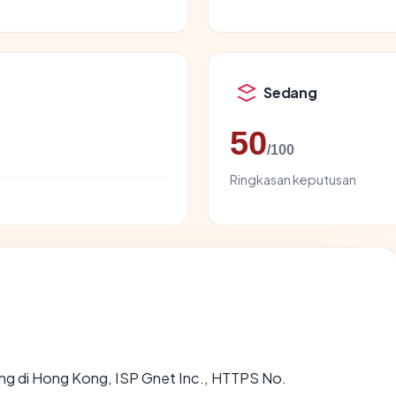
Sedang
50
/100
Ringkasan keputusan
ting di Hong Kong, ISP Gnet Inc., HTTPS No.