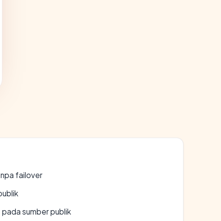
npa failover
publik
s pada sumber publik