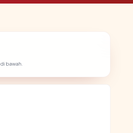
 di bawah.