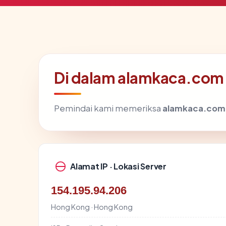
Di dalam alamkaca.com:
Pemindai kami memeriksa
alamkaca.com
Alamat IP · Lokasi Server
154.195.94.206
Hong Kong · Hong Kong