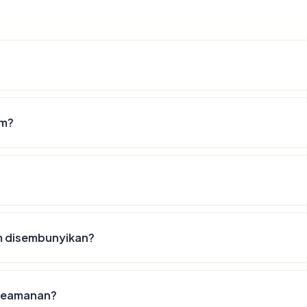
om?
m disembunyikan?
 keamanan?