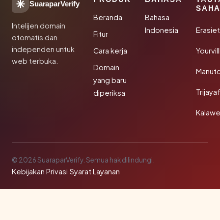
SuaraparVerify
SAHA
Beranda
Bahasa
Intelijen domain
Indonesia
Erasie
Fitur
otomatis dan
independen untuk
Cara kerja
Yourvi
web terbuka.
Domain
Manut
yang baru
Trijay
diperiksa
Kalawe
© 2026 SuaraparVerify. Semua hak dilindungi.
Kebijakan Privasi
·
Syarat Layanan