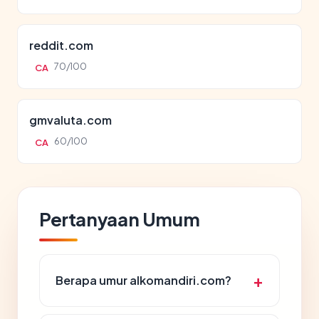
reddit.com
70/100
CA
gmvaluta.com
60/100
CA
Pertanyaan Umum
Berapa umur alkomandiri.com?