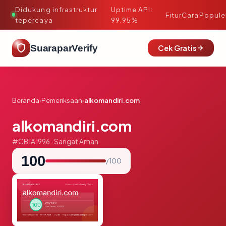
Didukung infrastruktur
Uptime API:
·
Fitur
Cara
Popule
tepercaya
99.95%
SuaraparVerify
Cek Gratis
Beranda
›
Pemeriksaan
›
alkomandiri.com
alkomandiri.com
#CB1A1996 · Sangat Aman
100
/ 100