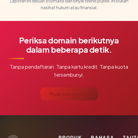
Laporan ini dibuat otomatis dari sinyal teknis publik. Ini bukan
nasihat hukum atau finansial.
Periksa domain berikutnya
dalam beberapa detik.
Tanpa pendaftaran. Tanpa kartu kredit. Tanpa kuota
tersembunyi.
Mulai cek gratis →
PRODUK
BAHASA
TAUT