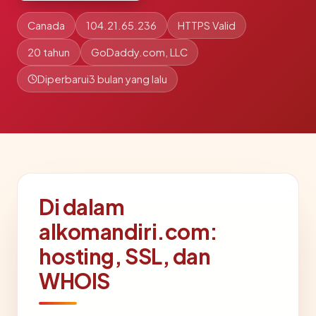
Canada
104.21.65.236
HTTPS Valid
20 tahun
GoDaddy.com, LLC
Diperbarui
3 bulan yang lalu
Di dalam
alkomandiri.com:
hosting, SSL, dan
WHOIS