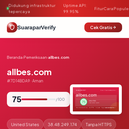
Didukung infrastruktur
Uptime API:
·
Fitur
Cara
Popule
tepercaya
99.95%
SuaraparVerify
Cek Gratis
Beranda
›
Pemeriksaan
›
allbes.com
allbes.com
#7D14BDA9 · Aman
75
/ 100
United States
38.48.249.174
Tanpa HTTPS