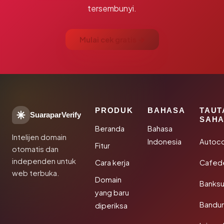
tersembunyi.
Mulai cek gratis →
PRODUK
BAHASA
TAUT
SuaraparVerify
SAHA
Beranda
Bahasa
Intelijen domain
Indonesia
Autoc
Fitur
otomatis dan
independen untuk
Cara kerja
Cafede
web terbuka.
Domain
Banks
yang baru
Bandu
diperiksa