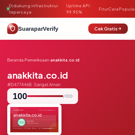
Didukung infrastruktur
Uptime API:
·
Fitur
Cara
Popule
tepercaya
99.95%
SuaraparVerify
Cek Gratis
Beranda
›
Pemeriksaan
›
anakkita.co.id
anakkita.co.id
#D477446B · Sangat Aman
100
/ 100