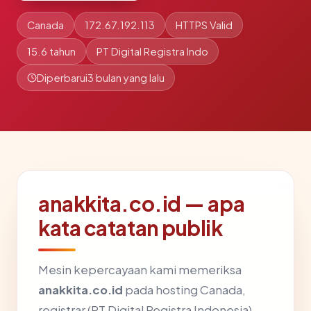
Canada
172.67.192.113
HTTPS Valid
15.6 tahun
PT Digital Registra Indo
Diperbarui
3 bulan yang lalu
anakkita.co.id — apa
kata catatan publik
Mesin kepercayaan kami memeriksa
anakkita.co.id
pada hosting Canada,
registrar (PT Digital Registra Indonesia),