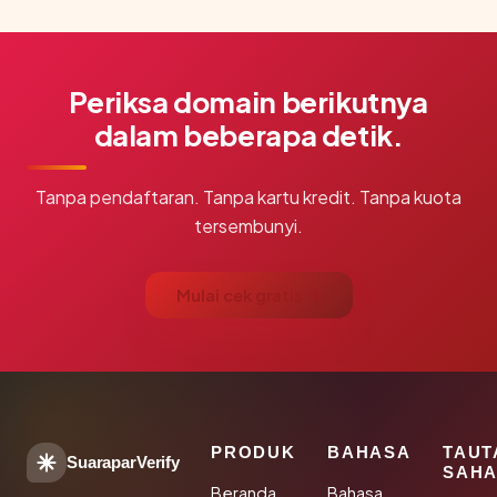
Periksa domain berikutnya
dalam beberapa detik.
Tanpa pendaftaran. Tanpa kartu kredit. Tanpa kuota
tersembunyi.
Mulai cek gratis →
PRODUK
BAHASA
TAUT
SuaraparVerify
SAHA
Beranda
Bahasa