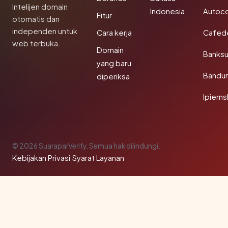
Intelijen domain
Indonesia
Autoc
Fitur
otomatis dan
independen untuk
Cara kerja
Cafede
web terbuka.
Domain
Banks
yang baru
Bandu
diperiksa
Ipiems
© 2026 SuaraparVerify. Semua hak dilindungi.
Kebijakan Privasi
·
Syarat Layanan