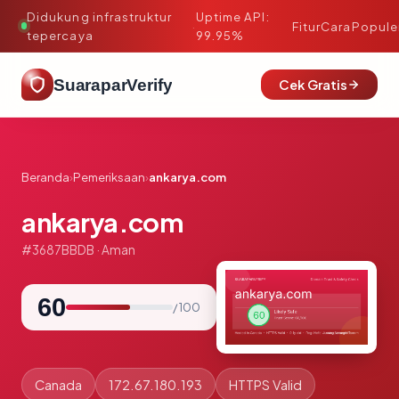
Didukung infrastruktur
Uptime API:
·
Fitur
Cara
Popule
tepercaya
99.95%
SuaraparVerify
Cek Gratis
Beranda
›
Pemeriksaan
›
ankarya.com
ankarya.com
#3687BBDB · Aman
60
/ 100
Canada
172.67.180.193
HTTPS Valid