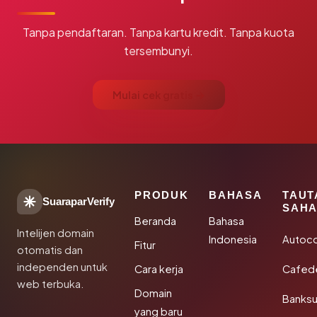
Tanpa pendaftaran. Tanpa kartu kredit. Tanpa kuota
tersembunyi.
Mulai cek gratis →
PRODUK
BAHASA
TAUT
SuaraparVerify
SAHA
Beranda
Bahasa
Intelijen domain
Indonesia
Autoc
Fitur
otomatis dan
independen untuk
Cara kerja
Cafede
web terbuka.
Domain
Banks
yang baru