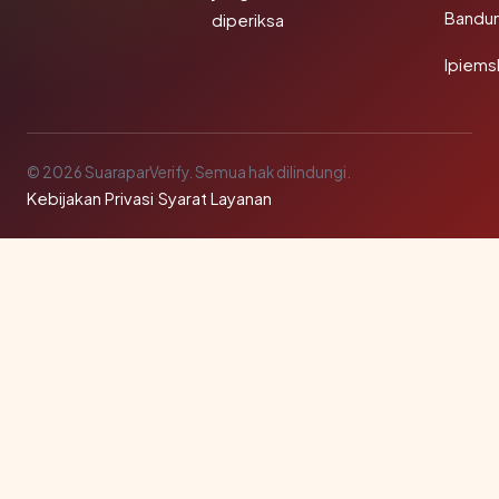
Bandu
diperiksa
Ipiems
© 2026 SuaraparVerify. Semua hak dilindungi.
Kebijakan Privasi
·
Syarat Layanan