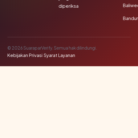
Baliw
diperiksa
Bandu
© 2026 SuaraparVerify. Semua hak dilindungi.
Kebijakan Privasi
·
Syarat Layanan