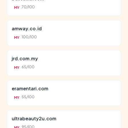
70/100
MY
amway.co.id
100/100
MY
jrd.com.my
65/100
MY
eramentari.com
55/100
MY
ultrabeauty2u.com
95/100
MY