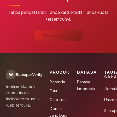
Tanpa pendaftaran. Tanpa kartu kredit. Tanpa kuota
tersembunyi.
Mulai cek gratis →
PRODUK
BAHASA
TAUT
SuaraparVerify
SAHA
Beranda
Bahasa
Intelijen domain
Indonesia
Jilcma
Fitur
otomatis dan
independen untuk
Cara kerja
Univer
web terbuka.
Domain
Suarap
yang baru