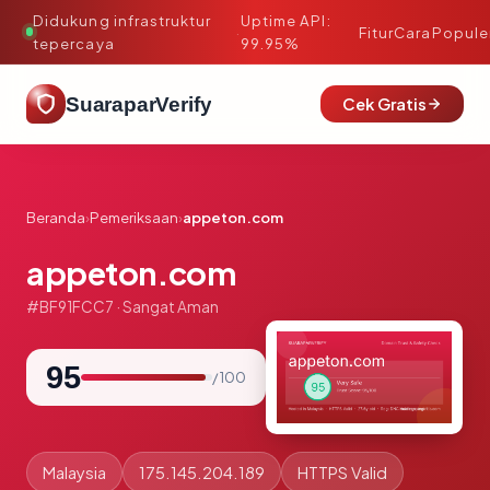
Didukung infrastruktur
Uptime API:
·
Fitur
Cara
Popule
tepercaya
99.95%
SuaraparVerify
Cek Gratis
Beranda
›
Pemeriksaan
›
appeton.com
appeton.com
#BF91FCC7 · Sangat Aman
95
/ 100
Malaysia
175.145.204.189
HTTPS Valid