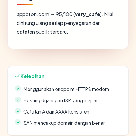
appeton.com → 95/100 (
very_safe
). Nilai
dihitung ulang setiap penyegaran dari
catatan publik terbaru.
Kelebihan
Menggunakan endpoint HTTPS modern
Hosting di jaringan ISP yang mapan
Catatan A dan AAAA konsisten
SAN mencakup domain dengan benar