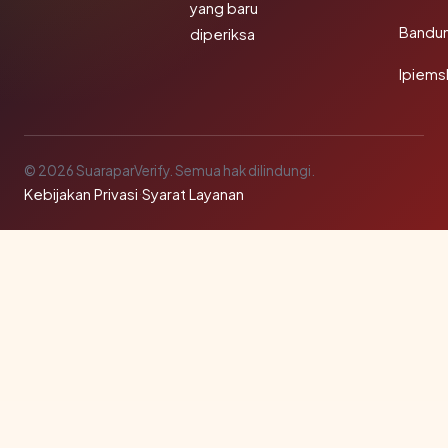
yang baru
Bandu
diperiksa
Ipiems
© 2026 SuaraparVerify. Semua hak dilindungi.
Kebijakan Privasi
·
Syarat Layanan