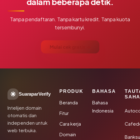
dalam beberapa detik.
Tanpa pendaftaran. Tanpa kartu kredit. Tanpa kuota
tersembunyi.
Mulai cek gratis →
PRODUK
BAHASA
TAUT
SuaraparVerify
SAHA
Beranda
Bahasa
Intelijen domain
Indonesia
Autoc
Fitur
otomatis dan
independen untuk
Cara kerja
Cafede
web terbuka.
Domain
Banks