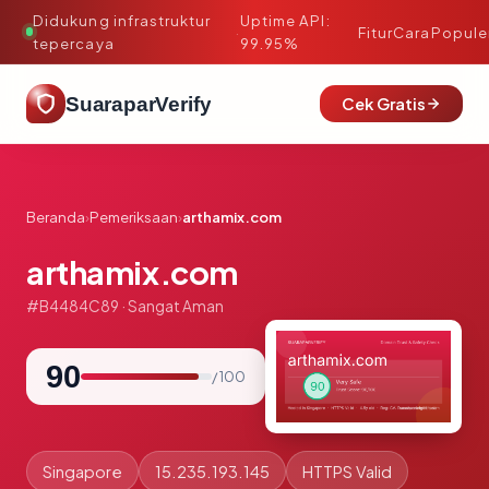
Didukung infrastruktur
Uptime API:
·
Fitur
Cara
Popule
tepercaya
99.95%
SuaraparVerify
Cek Gratis
Beranda
›
Pemeriksaan
›
arthamix.com
arthamix.com
#B4484C89 · Sangat Aman
90
/ 100
Singapore
15.235.193.145
HTTPS Valid