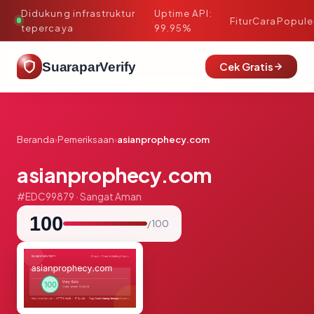
Didukung infrastruktur
Uptime API:
·
Fitur
Cara
Popule
tepercaya
99.95%
SuaraparVerify
Cek Gratis
Beranda
›
Pemeriksaan
›
asianprophecy.com
asianprophecy.com
#EDC99879 · Sangat Aman
100
/ 100