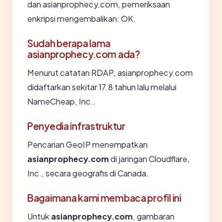
dan asianprophecy.com, pemeriksaan
enkripsi mengembalikan: OK.
Sudah berapa lama
asianprophecy.com ada?
Menurut catatan RDAP, asianprophecy.com
didaftarkan sekitar 17.8 tahun lalu melalui
NameCheap, Inc..
Penyedia infrastruktur
Pencarian GeoIP menempatkan
asianprophecy.com
di jaringan Cloudflare,
Inc., secara geografis di Canada.
Bagaimana kami membaca profil ini
Untuk
asianprophecy.com
, gambaran