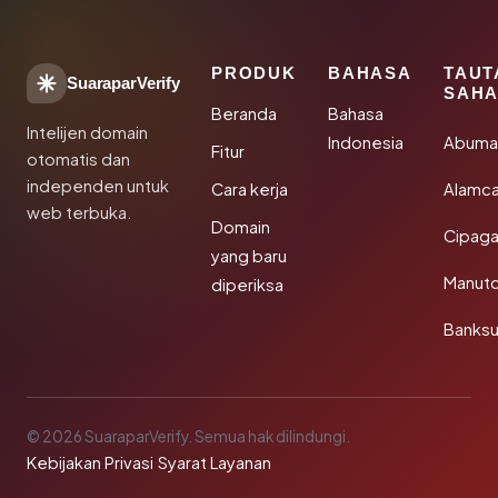
PRODUK
BAHASA
TAUT
SuaraparVerify
SAHA
Beranda
Bahasa
Intelijen domain
Indonesia
Abuma
Fitur
otomatis dan
independen untuk
Cara kerja
Alamca
web terbuka.
Domain
Cipaga
yang baru
Manut
diperiksa
Banks
© 2026 SuaraparVerify. Semua hak dilindungi.
Kebijakan Privasi
·
Syarat Layanan