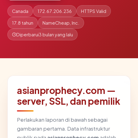
Canada
172.67.206.236
HTTPS Valid
17.8 tahun
NameCheap, Inc.
Diperbarui
3 bulan yang lalu
asianprophecy.com —
server, SSL, dan pemilik
Perlakukan laporan di bawah sebagai
gambaran pertama. Data infrastruktur
publik pada
asianprophecy.com
adalah