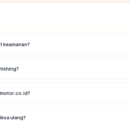
ist keamanan?
hishing?
amotor.co.id?
iksa ulang?