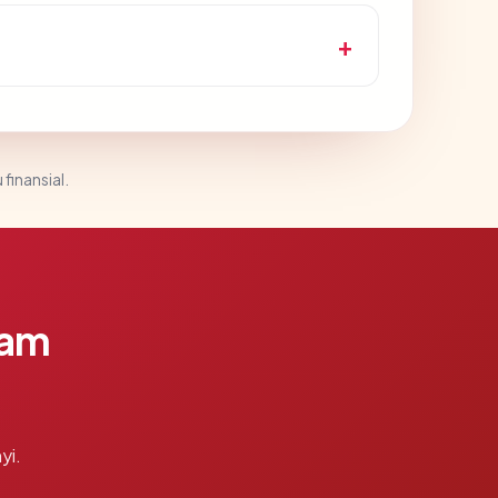
 finansial.
lam
yi.