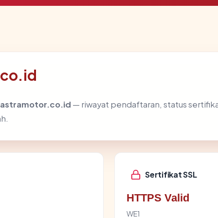
.co.id
astramotor.co.id
— riwayat pendaftaran, status sertifika
h.
Sertifikat SSL
HTTPS Valid
WE1