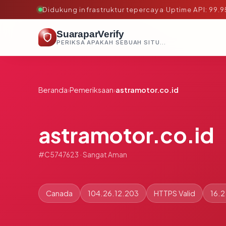
Didukung infrastruktur tepercaya
·
Uptime API: 99.
SuaraparVerify
PERIKSA APAKAH SEBUAH SITUS AMAN, TEPERCAYA, DAN TERVERIFIKASI DALAM HITUNGAN DETIK.
Beranda
›
Pemeriksaan
›
astramotor.co.id
astramotor.co.id
#C5747623 · Sangat Aman
Canada
104.26.12.203
HTTPS Valid
16.2