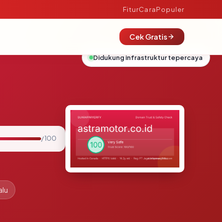
Fitur
Cara
Populer
Cek Gratis
Didukung infrastruktur tepercaya
/ 100
alu