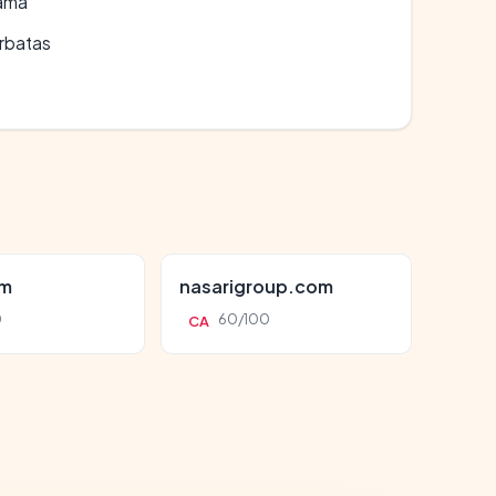
lama
erbatas
om
nasarigroup.com
0
60/100
CA