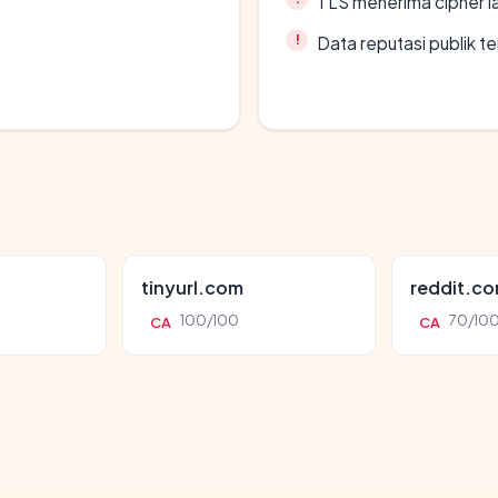
TLS menerima cipher 
Data reputasi publik t
tinyurl.com
reddit.c
100/100
70/10
CA
CA