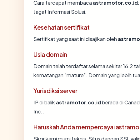
Cara tercepat membaca
astramotor.co.id
Jagat Informasi Solusi.
Kesehatan sertifikat
Sertifikat yang saat ini disajikan oleh
astramo
Usia domain
Domain telah terdaftar selama sekitar 16.2
kematangan "mature". Domain yang lebih tua s
Yurisdiksi server
IP di balik
astramotor.co.id
berada di Canada
Inc..
Haruskah Anda mempercayai astramot
Skor kami murni teknis. Situs dengan SSL vali