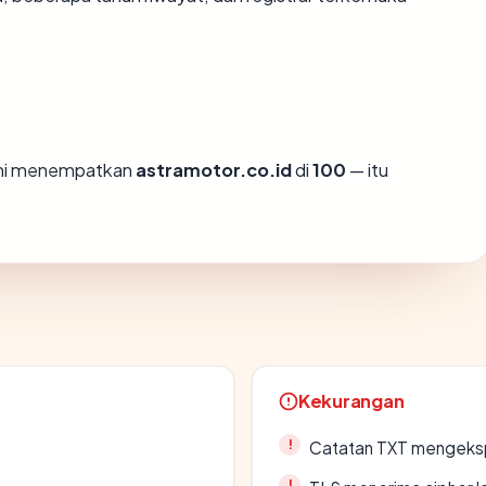
ami menempatkan
astramotor.co.id
di
100
— itu
Kekurangan
Catatan TXT mengeksp