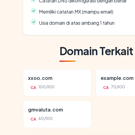
Catatan DNS dikonfigurasi dengan benar
Memiliki catatan MX (mampu email)
Usia domain di atas ambang 1 tahun
Domain Terkait
xxoo.com
example.com
100/100
70/100
CA
CA
gmvaluta.com
60/100
CA