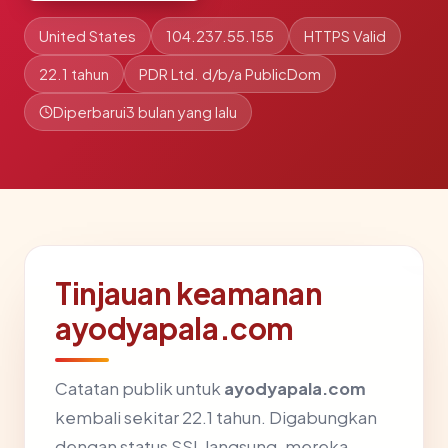
United States
104.237.55.155
HTTPS Valid
22.1 tahun
PDR Ltd. d/b/a PublicDom
Diperbarui
3 bulan yang lalu
Tinjauan keamanan
ayodyapala.com
Catatan publik untuk
ayodyapala.com
kembali sekitar 22.1 tahun. Digabungkan
dengan status SSL langsung, mereka