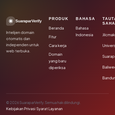
PRODUK
BAHASA
TAUT
SuaraparVerify
SAHA
Beranda
Bahasa
Intelijen domain
Indonesia
Jilcma
Fitur
otomatis dan
independen untuk
Cara kerja
Univer
web terbuka.
Domain
Suarap
yang baru
Baliw
diperiksa
Bandu
© 2026 SuaraparVerify. Semua hak dilindungi.
Kebijakan Privasi
·
Syarat Layanan