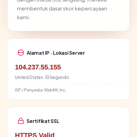
membentuk dasar skor kepercayaan
kami.
Alamat IP · Lokasi Server
104.237.55.155
United States · El Segundo
ISP / Penyedia:
WebNX, Inc.
Sertifikat SSL
HTTPS Valid