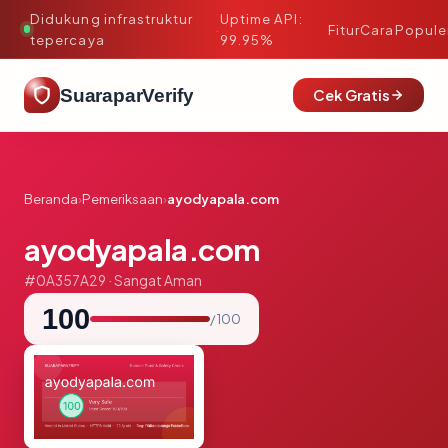
Didukung infrastruktur
Uptime API:
·
Fitur
Cara
Popule
tepercaya
99.95%
SuaraparVerify
Cek Gratis
Beranda
›
Pemeriksaan
›
ayodyapala.com
ayodyapala.com
#0A357A29 · Sangat Aman
100
/ 100