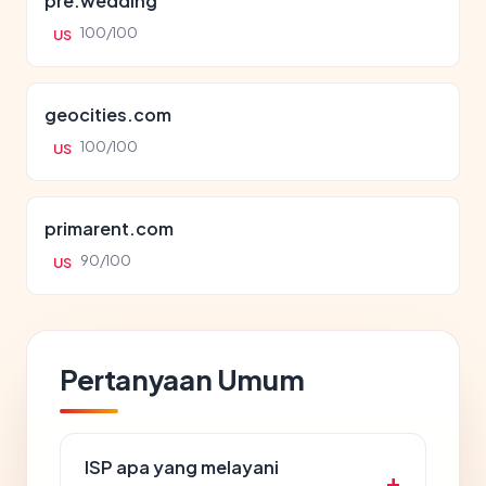
pre.wedding
100/100
US
geocities.com
100/100
US
primarent.com
90/100
US
Pertanyaan Umum
ISP apa yang melayani