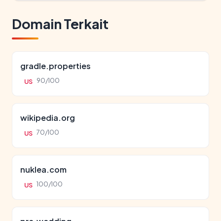
Domain Terkait
gradle.properties
90/100
US
wikipedia.org
70/100
US
nuklea.com
100/100
US