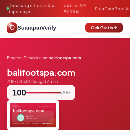
Didukung infrastruktur
Uptime API:
·
Fitur
Cara
Popule
tepercaya
99.95%
SuaraparVerify
Cek Gratis
Beranda
›
Pemeriksaan
›
balifootspa.com
balifootspa.com
#1F7C4830 · Sangat Aman
100
/ 100