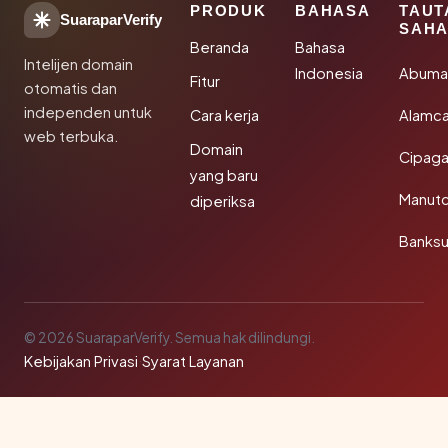
PRODUK
BAHASA
TAUT
SuaraparVerify
SAHA
Beranda
Bahasa
Intelijen domain
Indonesia
Abuma
Fitur
otomatis dan
independen untuk
Cara kerja
Alamca
web terbuka.
Domain
Cipaga
yang baru
Manut
diperiksa
Banks
© 2026 SuaraparVerify. Semua hak dilindungi.
Kebijakan Privasi
·
Syarat Layanan