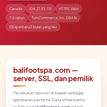
Canada
104.21.93.119
HTTPS Valid
7.5 tahun
TurnCommerce, Inc. DBA N
Diperbarui
3 bulan yang lalu
balifootspa.com —
server, SSL, dan pemilik
Perlakukan laporan di bawah sebagai
gambaran pertama. Data infrastruktur
publik pada
balifootspa.com
adalah