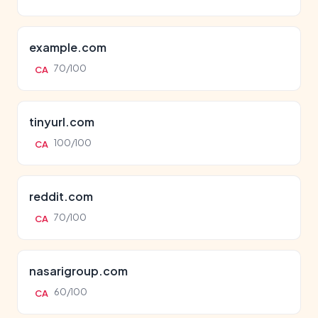
example.com
70/100
CA
tinyurl.com
100/100
CA
reddit.com
70/100
CA
nasarigroup.com
60/100
CA