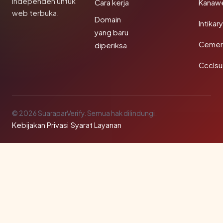
independen untuk
Cara kerja
Kanaw
web terbuka.
Domain
Intikar
yang baru
Cemerl
diperiksa
Ccclsu
© 2026 SuaraparVerify. Semua hak dilindungi.
Kebijakan Privasi
·
Syarat Layanan