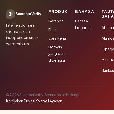
PRODUK
BAHASA
TAUT
SuaraparVerify
SAHA
Beranda
Bahasa
Intelijen domain
Indonesia
Abuma
Fitur
otomatis dan
independen untuk
Cara kerja
Alamca
web terbuka.
Domain
Cipaga
yang baru
Manut
diperiksa
Banks
© 2026 SuaraparVerify. Semua hak dilindungi.
Kebijakan Privasi
·
Syarat Layanan