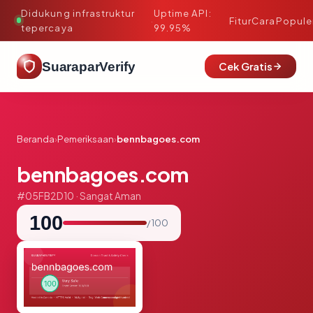
Didukung infrastruktur
Uptime API:
·
Fitur
Cara
Popule
tepercaya
99.95%
SuaraparVerify
Cek Gratis
Beranda
›
Pemeriksaan
›
bennbagoes.com
bennbagoes.com
#05FB2D10 · Sangat Aman
100
/ 100