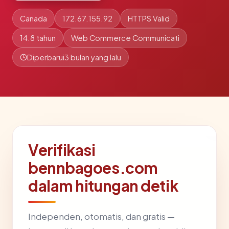
Canada
172.67.155.92
HTTPS Valid
14.8 tahun
Web Commerce Communicati
Diperbarui
3 bulan yang lalu
Verifikasi
bennbagoes.com
dalam hitungan detik
Independen, otomatis, dan gratis —