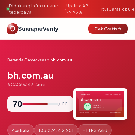
Didukung infrastruktur
Uptime API:
·
Fitur
Cara
Popule
tepercaya
99.95%
SuaraparVerify
Cek Gratis
Beranda
›
Pemeriksaan
›
bh.com.au
bh.com.au
#CAC66A49 · Aman
70
/ 100
Australia
103.224.212.201
HTTPS Valid