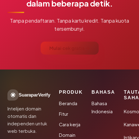
dalam beberapa detik.
Tanpa pendaftaran. Tanpa kartu kredit. Tanpa kuota
tersembunyi.
Mulai cek gratis →
PRODUK
BAHASA
TAUT
SuaraparVerify
SAHA
Beranda
Bahasa
Intelijen domain
Indonesia
Kosmo
Fitur
otomatis dan
independen untuk
Cara kerja
Kanaw
web terbuka.
Domain
Intikar