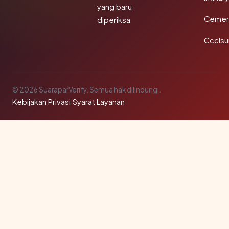
yang baru
Cemerl
diperiksa
Ccclsu
© 2026 SuaraparVerify. Semua hak dilindungi.
Kebijakan Privasi
·
Syarat Layanan