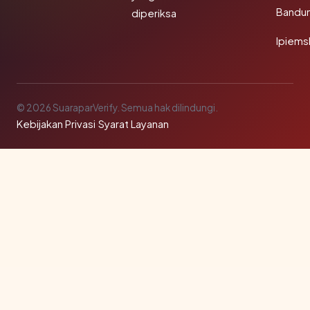
Bandu
diperiksa
Ipiems
© 2026 SuaraparVerify. Semua hak dilindungi.
Kebijakan Privasi
·
Syarat Layanan