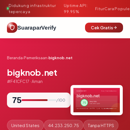
Didukung infrastruktur
Uptime API:
·
Fitur
Cara
Popule
tepercaya
99.95%
SuaraparVerify
Cek Gratis
Beranda
›
Pemeriksaan
›
bigknob.net
bigknob.net
#F41CFC17 · Aman
75
/ 100
United States
44.233.250.75
Tanpa HTTPS