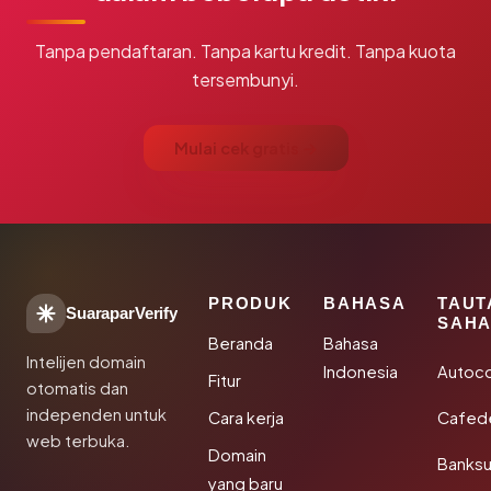
Tanpa pendaftaran. Tanpa kartu kredit. Tanpa kuota
tersembunyi.
Mulai cek gratis →
PRODUK
BAHASA
TAUT
SuaraparVerify
SAHA
Beranda
Bahasa
Intelijen domain
Indonesia
Autoc
Fitur
otomatis dan
independen untuk
Cara kerja
Cafede
web terbuka.
Domain
Banks
yang baru