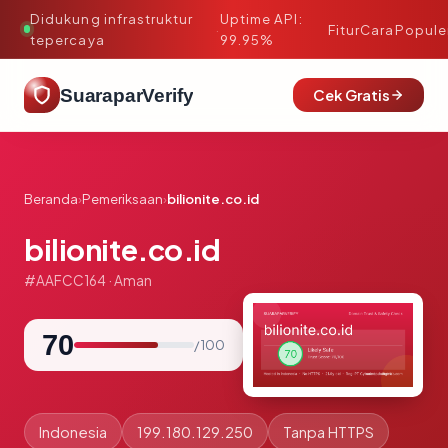
Didukung infrastruktur
Uptime API:
·
Fitur
Cara
Popule
tepercaya
99.95%
SuaraparVerify
Cek Gratis
Beranda
›
Pemeriksaan
›
bilionite.co.id
bilionite.co.id
#AAFCC164 · Aman
70
/ 100
Indonesia
199.180.129.250
Tanpa HTTPS