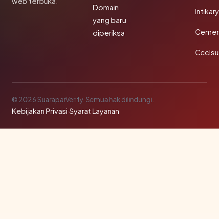
web terbuka.
Domain
Intikar
yang baru
Cemerl
diperiksa
Ccclsu
© 2026 SuaraparVerify. Semua hak dilindungi.
Kebijakan Privasi
·
Syarat Layanan