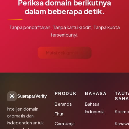
Periksa domain berikutnya
dalam beberapa detik.
Tanpa pendaftaran. Tanpa kartu kredit. Tanpa kuota
tersembunyi.
Mulai cek gratis →
PRODUK
BAHASA
TAUT
SuaraparVerify
SAHA
Beranda
Bahasa
Intelijen domain
Indonesia
Kosmo
Fitur
otomatis dan
independen untuk
Cara kerja
Kanaw