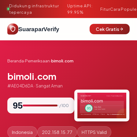
Didukung infrastruktur
Uptime API:
·
Fitur
Cara
Popule
tepercaya
99.95%
SuaraparVerify
Cek Gratis
Beranda
›
Pemeriksaan
›
bimoli.com
bimoli.com
#AE04D6DA · Sangat Aman
95
/ 100
Indonesia
202.158.15.77
HTTPS Valid