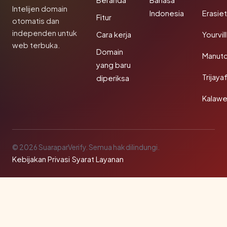
Beranda
Bahasa
Intelijen domain
Indonesia
Erasie
Fitur
otomatis dan
independen untuk
Cara kerja
Yourvi
web terbuka.
Domain
Manut
yang baru
Trijay
diperiksa
Kalawe
© 2026 SuaraparVerify. Semua hak dilindungi.
Kebijakan Privasi
·
Syarat Layanan