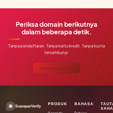
Periksa domain berikutnya
dalam beberapa detik.
Tanpa pendaftaran. Tanpa kartu kredit. Tanpa kuota
tersembunyi.
Mulai cek gratis →
PRODUK
BAHASA
TAUT
SuaraparVerify
SAHA