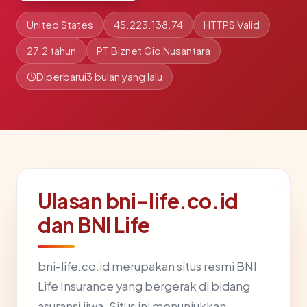
United States
45.223.138.74
HTTPS Valid
27.2 tahun
PT Biznet Gio Nusantara
Diperbarui
3 bulan yang lalu
Ulasan bni-life.co.id
dan BNI Life
bni-life.co.id merupakan situs resmi BNI
Life Insurance yang bergerak di bidang
asuransi jiwa. Situs ini menunjukkan