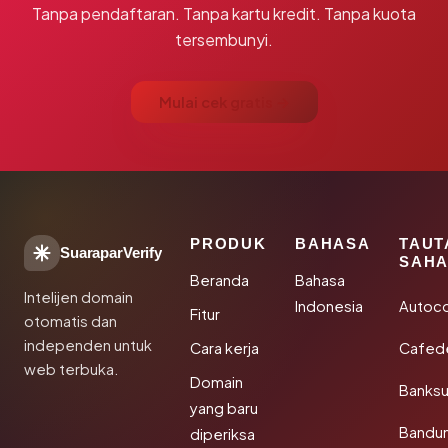
Tanpa pendaftaran. Tanpa kartu kredit. Tanpa kuota
tersembunyi.
Mulai cek gratis →
PRODUK
BAHASA
TAUT
SuaraparVerify
SAHA
Beranda
Bahasa
Intelijen domain
Indonesia
Autoc
Fitur
otomatis dan
independen untuk
Cara kerja
Cafede
web terbuka.
Domain
Banks
yang baru
Bandu
diperiksa