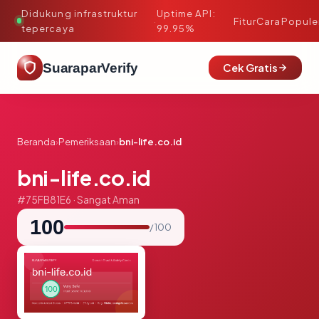
Didukung infrastruktur
Uptime API:
·
Fitur
Cara
Popule
tepercaya
99.95%
SuaraparVerify
Cek Gratis
Beranda
›
Pemeriksaan
›
bni-life.co.id
bni-life.co.id
#75FB81E6 · Sangat Aman
100
/ 100