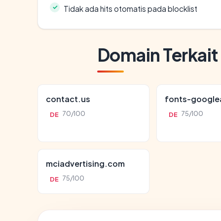
Tidak ada hits otomatis pada blocklist
Domain Terkait
contact.us
fonts-google
70/100
75/100
DE
DE
mciadvertising.com
75/100
DE