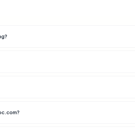
ng?
boc.com?