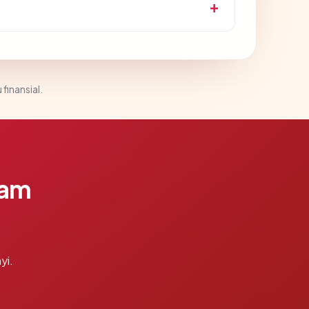
 finansial.
lam
yi.