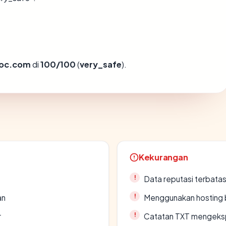
oc.com
di
100/100
(
very_safe
).
Kekurangan
Data reputasi terbata
an
Menggunakan hosting 
r
Catatan TXT mengeksp