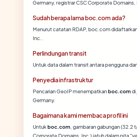
Germany, registrar CSC Corporate Domains, In
Sudah berapa lama boc.com ada?
Menurut catatan RDAP, boc.com didaftarkan s
Inc..
Perlindungan transit
Untuk data dalam transit antara pengguna d
Penyedia infrastruktur
Pencarian GeoIP menempatkan
boc.com
di
Germany.
Bagaimana kami membaca profil ini
Untuk
boc.com
, gambaran gabungan (32.2 
Corporate Domains, Inc.) jatuh dalam pita "v