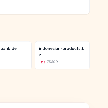
-bank.de
indonesian-products.bi
z
0
75/100
DE