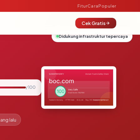
Fitur
Cara
Populer
Cek Gratis
Didukung infrastruktur tepercaya
/ 100
ang lalu