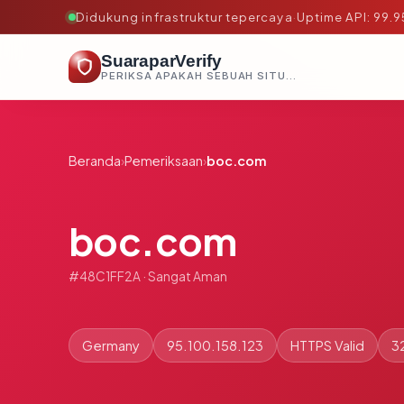
Didukung infrastruktur tepercaya
·
Uptime API: 99.
SuaraparVerify
PERIKSA APAKAH SEBUAH SITUS AMAN, TEPERCAYA, DAN TERVERIFIKASI DALAM HITUNGAN DETIK.
Beranda
›
Pemeriksaan
›
boc.com
boc.com
#48C1FF2A · Sangat Aman
Germany
95.100.158.123
HTTPS Valid
3