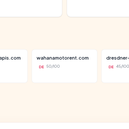
apis.com
wahanamotorent.com
dresdner
50/100
45/10
DE
DE