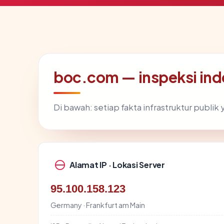
boc.com — inspeksi in
Di bawah: setiap fakta infrastruktur publ
Alamat IP · Lokasi Server
95.100.158.123
Germany · Frankfurt am Main