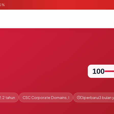
95%
100
2.2 tahun
CSC Corporate Domains, I
Diperbarui
3 bulan y