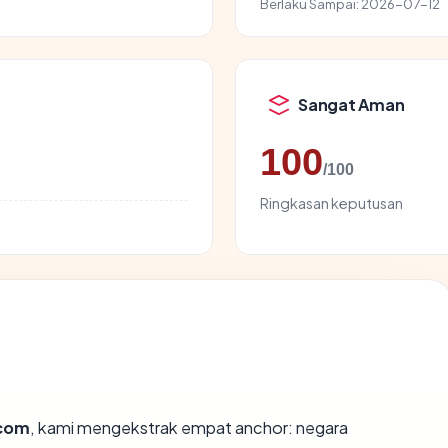
Berlaku Sampai:
2026-07-12
Sangat Aman
100
/100
Ringkasan keputusan
com
, kami mengekstrak empat anchor: negara