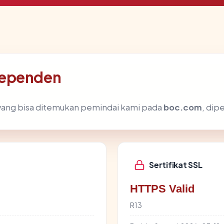
dependen
ik yang bisa ditemukan pemindai kami pada
boc.com
, dip
Sertifikat SSL
HTTPS Valid
R13