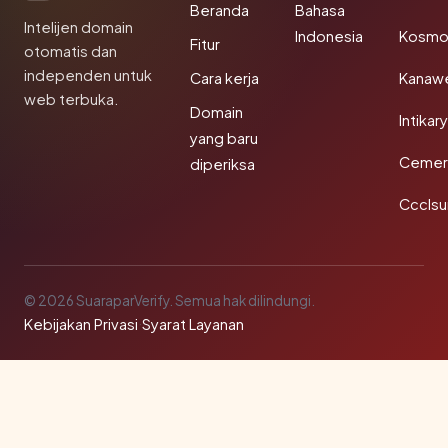
Beranda
Bahasa
Intelijen domain
Indonesia
Kosmo
Fitur
otomatis dan
independen untuk
Cara kerja
Kanaw
web terbuka.
Domain
Intikar
yang baru
Cemerl
diperiksa
Ccclsu
© 2026 SuaraparVerify. Semua hak dilindungi.
Kebijakan Privasi
·
Syarat Layanan