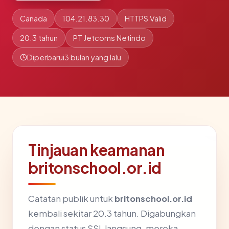
Canada
104.21.83.30
HTTPS Valid
20.3 tahun
PT Jetcoms Netindo
Diperbarui
3 bulan yang lalu
Tinjauan keamanan
britonschool.or.id
Catatan publik untuk
britonschool.or.id
kembali sekitar 20.3 tahun. Digabungkan
dengan status SSL langsung, mereka