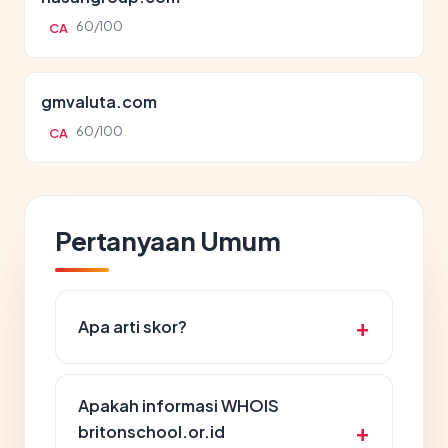
60/100
CA
gmvaluta.com
60/100
CA
Pertanyaan Umum
Apa arti skor?
Apakah informasi WHOIS
britonschool.or.id