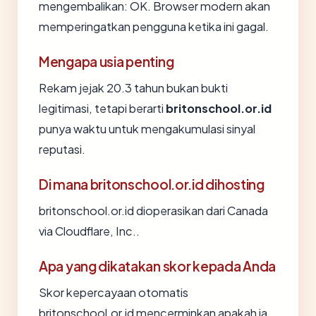
mengembalikan: OK. Browser modern akan
memperingatkan pengguna ketika ini gagal.
Mengapa usia penting
Rekam jejak 20.3 tahun bukan bukti
legitimasi, tetapi berarti
britonschool.or.id
punya waktu untuk mengakumulasi sinyal
reputasi.
Di mana britonschool.or.id dihosting
britonschool.or.id dioperasikan dari Canada
via Cloudflare, Inc..
Apa yang dikatakan skor kepada Anda
Skor kepercayaan otomatis
britonschool.or.id mencerminkan apakah ia