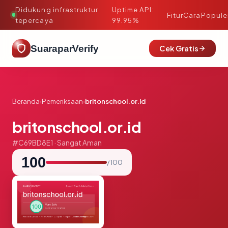
Didukung infrastruktur
Uptime API:
·
Fitur
Cara
Popule
tepercaya
99.95%
SuaraparVerify
Cek Gratis
Beranda
›
Pemeriksaan
›
britonschool.or.id
britonschool.or.id
#C69BD8E1 · Sangat Aman
100
/ 100