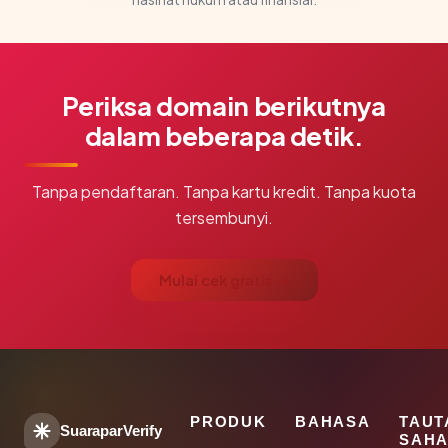
Periksa domain berikutnya
dalam beberapa detik.
Tanpa pendaftaran. Tanpa kartu kredit. Tanpa kuota
tersembunyi.
Mulai cek gratis →
PRODUK
BAHASA
TAUT
SuaraparVerify
SAHA