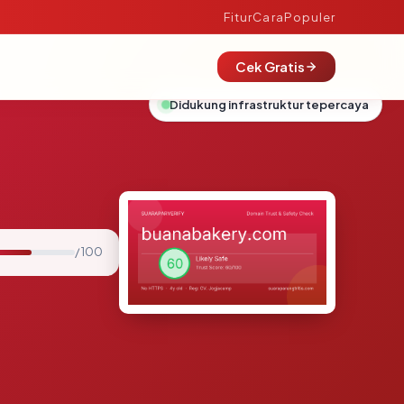
Fitur
Cara
Populer
Cek Gratis
Didukung infrastruktur tepercaya
/ 100