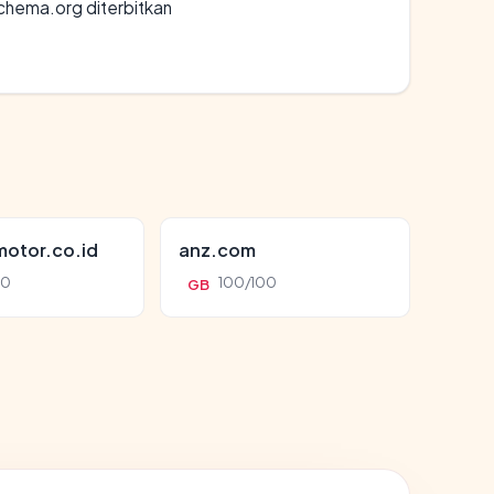
chema.org diterbitkan
otor.co.id
anz.com
00
100/100
GB