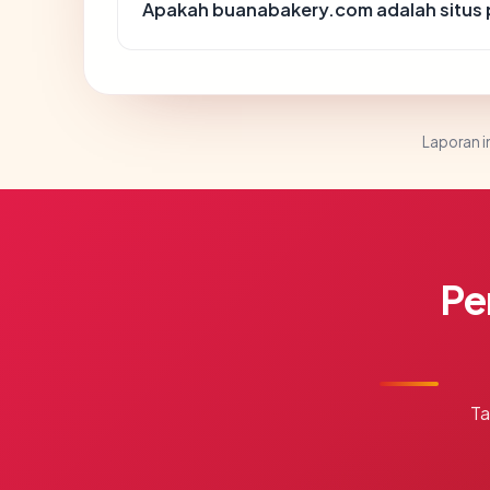
Apakah buanabakery.com adalah situs 
Laporan in
Pe
Ta