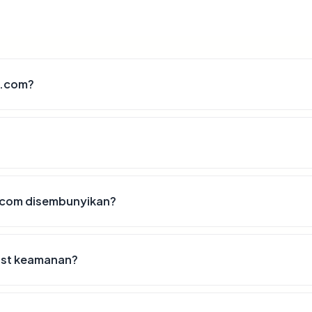
y.com?
.com disembunyikan?
ist keamanan?