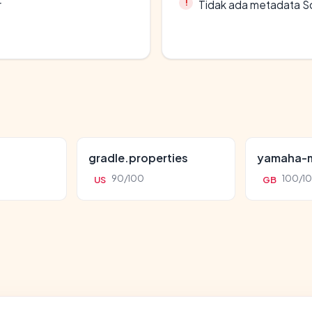
r
Tidak ada metadata S
gradle.properties
yamaha-m
90/100
100/1
US
GB