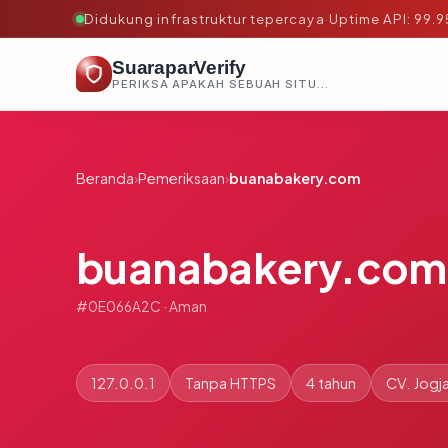
Didukung infrastruktur tepercaya
·
Uptime API: 99.
SuaraparVerify
PERIKSA APAKAH SEBUAH SITUS AMAN, TEPERCAYA, DAN TERVERIFIKASI DALAM HITUNGAN DETIK.
Beranda
›
Pemeriksaan
›
buanabakery.com
buanabakery.com
#0E066A2C · Aman
127.0.0.1
Tanpa HTTPS
4 tahun
CV. Jog