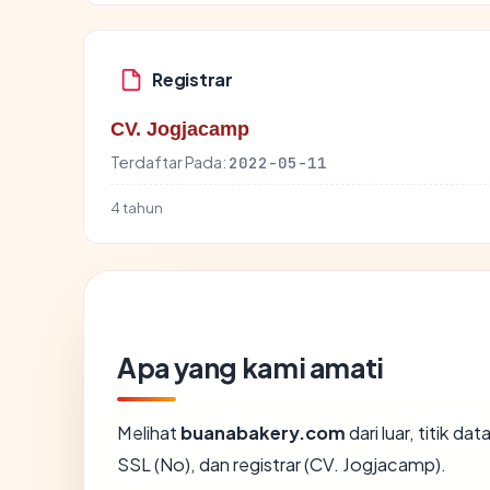
Registrar
CV. Jogjacamp
Terdaftar Pada:
2022-05-11
4 tahun
Apa yang kami amati
Melihat
buanabakery.com
dari luar, titik d
SSL (No), dan registrar (CV. Jogjacamp).