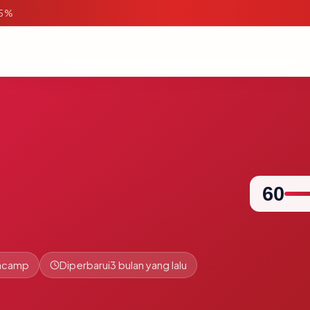
95%
60
jacamp
Diperbarui
3 bulan yang lalu