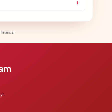
 finansial.
lam
yi.