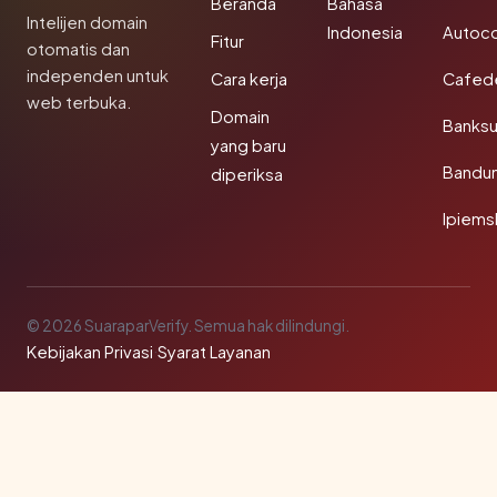
Beranda
Bahasa
Intelijen domain
Indonesia
Autoc
Fitur
otomatis dan
independen untuk
Cara kerja
Cafede
web terbuka.
Domain
Banks
yang baru
Bandu
diperiksa
Ipiems
© 2026 SuaraparVerify. Semua hak dilindungi.
Kebijakan Privasi
·
Syarat Layanan