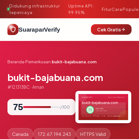
Didukung infrastruktur
Uptime API:
·
Fitur
Cara
Popule
tepercaya
99.95%
SuaraparVerify
Cek Gratis
Beranda
›
Pemeriksaan
›
bukit-bajabuana.com
bukit-bajabuana.com
#121313BC · Aman
75
/ 100
Canada
172.67.194.243
HTTPS Valid