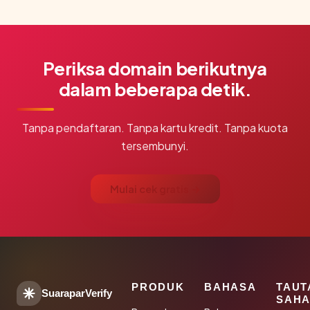
Periksa domain berikutnya
dalam beberapa detik.
Tanpa pendaftaran. Tanpa kartu kredit. Tanpa kuota
tersembunyi.
Mulai cek gratis →
PRODUK
BAHASA
TAUT
SuaraparVerify
SAHA