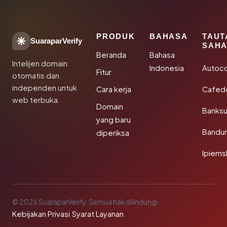
PRODUK
BAHASA
TAUT
SuaraparVerify
SAHA
Beranda
Bahasa
Intelijen domain
Indonesia
Autoc
Fitur
otomatis dan
independen untuk
Cara kerja
Cafede
web terbuka.
Domain
Banks
yang baru
Bandu
diperiksa
Ipiems
© 2026 SuaraparVerify. Semua hak dilindungi.
Kebijakan Privasi
·
Syarat Layanan