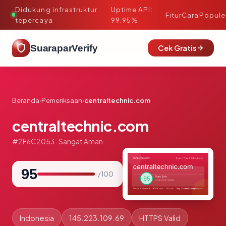
Didukung infrastruktur
Uptime API:
·
Fitur
Cara
Popule
tepercaya
99.95%
SuaraparVerify
Cek Gratis
Beranda
›
Pemeriksaan
›
centraltechnic.com
centraltechnic.com
#2F6C2053 · Sangat Aman
95
/ 100
Indonesia
145.223.109.69
HTTPS Valid