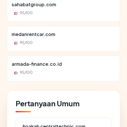
sahabatgroup.com
95/100
ID
medanrentcar.com
95/100
ID
armada-finance.co.id
95/100
ID
Pertanyaan Umum
Apakah centraltechnic.com