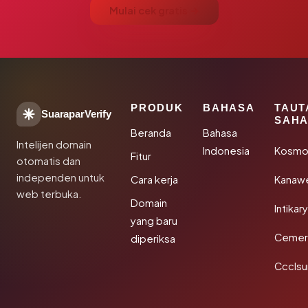
Mulai cek gratis →
PRODUK
BAHASA
TAUT
SuaraparVerify
SAHA
Beranda
Bahasa
Intelijen domain
Indonesia
Kosmo
Fitur
otomatis dan
independen untuk
Cara kerja
Kanaw
web terbuka.
Domain
Intikar
yang baru
Cemerl
diperiksa
Ccclsu