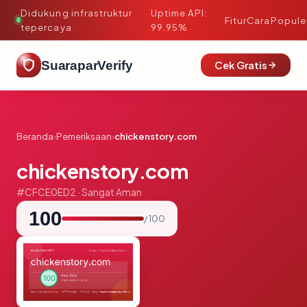
Didukung infrastruktur
Uptime API:
·
Fitur
Cara
Popule
tepercaya
99.95%
SuaraparVerify
Cek Gratis
Beranda
›
Pemeriksaan
›
chickenstory.com
chickenstory.com
#CFCE0ED2 · Sangat Aman
100
/ 100