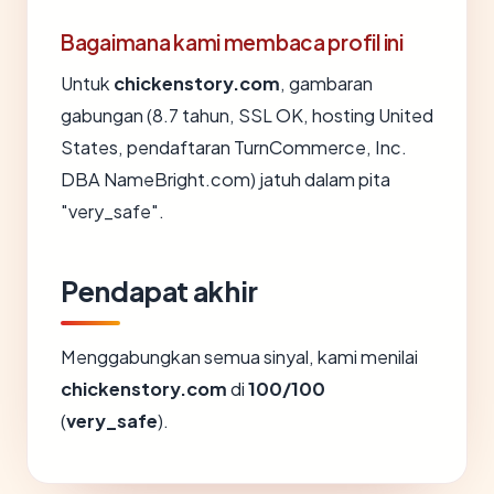
Bagaimana kami membaca profil ini
Untuk
chickenstory.com
, gambaran
gabungan (8.7 tahun, SSL OK, hosting United
States, pendaftaran TurnCommerce, Inc.
DBA NameBright.com) jatuh dalam pita
"very_safe".
Pendapat akhir
Menggabungkan semua sinyal, kami menilai
chickenstory.com
di
100/100
(
very_safe
).