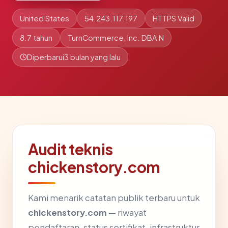
United States
54.243.117.197
HTTPS Valid
8.7 tahun
TurnCommerce, Inc. DBA N
Diperbarui
3 bulan yang lalu
Audit teknis
chickenstory.com
Kami menarik catatan publik terbaru untuk
chickenstory.com
— riwayat
pendaftaran, status sertifikat, infrastruktur