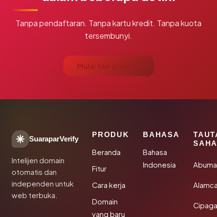
Tanpa pendaftaran. Tanpa kartu kredit. Tanpa kuota
tersembunyi.
Mulai cek gratis →
PRODUK
BAHASA
TAUT
SuaraparVerify
SAHA
Beranda
Bahasa
Intelijen domain
Indonesia
Abuma
Fitur
otomatis dan
independen untuk
Cara kerja
Alamca
web terbuka.
Domain
Cipaga
yang baru