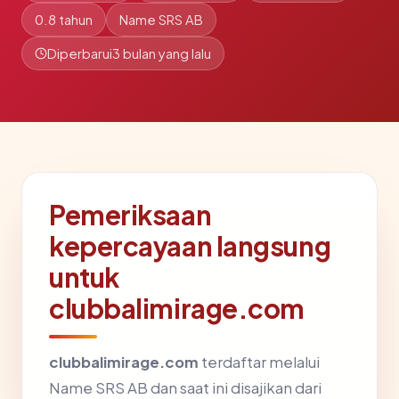
0.8 tahun
Name SRS AB
Diperbarui
3 bulan yang lalu
Pemeriksaan
kepercayaan langsung
untuk
clubbalimirage.com
clubbalimirage.com
terdaftar melalui
Name SRS AB dan saat ini disajikan dari