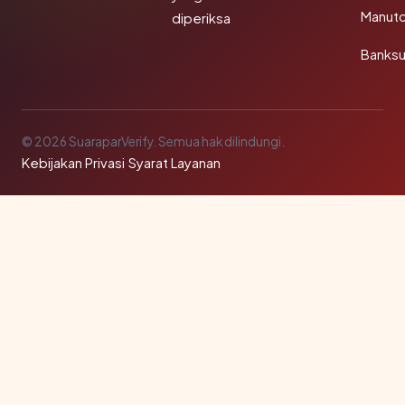
Manut
diperiksa
Banks
© 2026 SuaraparVerify. Semua hak dilindungi.
Kebijakan Privasi
·
Syarat Layanan