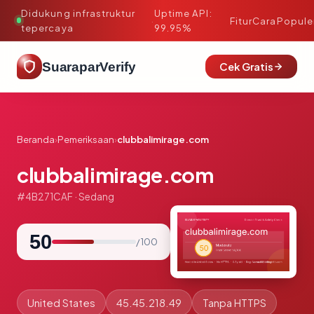
Didukung infrastruktur
Uptime API:
·
Fitur
Cara
Popule
tepercaya
99.95%
SuaraparVerify
Cek Gratis
Beranda
›
Pemeriksaan
›
clubbalimirage.com
clubbalimirage.com
#4B271CAF · Sedang
50
/ 100
United States
45.45.218.49
Tanpa HTTPS