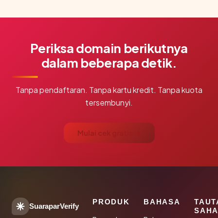
Periksa domain berikutnya
dalam beberapa detik.
Tanpa pendaftaran. Tanpa kartu kredit. Tanpa kuota
tersembunyi.
Mulai cek gratis →
PRODUK
BAHASA
TAUT
SuaraparVerify
SAHA