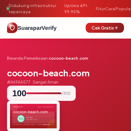
Didukung infrastruktur
Uptime API:
·
Fitur
Cara
Popule
tepercaya
99.95%
SuaraparVerify
Cek Gratis
Beranda
›
Pemeriksaan
›
cocoon-beach.com
cocoon-beach.com
#A69AA577 · Sangat Aman
100
/ 100