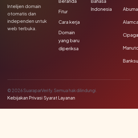
Beranda
Bahasa
Intelijen domain
Indonesia
Abuma
Fitur
otomatis dan
independen untuk
Cara kerja
Alamca
web terbuka.
Domain
Cipaga
yang baru
Manut
diperiksa
Banks
© 2026 SuaraparVerify. Semua hak dilindungi.
Kebijakan Privasi
·
Syarat Layanan