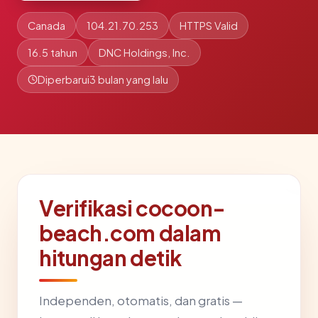
Canada
104.21.70.253
HTTPS Valid
16.5 tahun
DNC Holdings, Inc.
Diperbarui
3 bulan yang lalu
Verifikasi cocoon-
beach.com dalam
hitungan detik
Independen, otomatis, dan gratis —