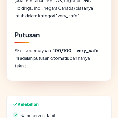
(usia 16.5 tahun, SSL OK, registrar DNC
Holdings, Inc., negara Canada) biasanya
jatuh dalam kategori "very_safe".
Putusan
Skor kepercayaan:
100/100
—
very_safe
.
Ini adalah putusan otomatis dan hanya
teknis.
Kelebihan
Nameserver stabil