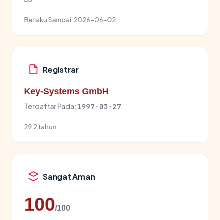
Berlaku Sampai:
2026-06-02
Registrar
Key-Systems GmbH
Terdaftar Pada:
1997-03-27
29.2 tahun
Sangat Aman
100
/100