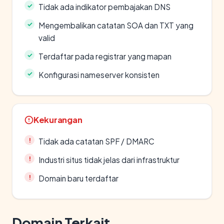
Tidak ada indikator pembajakan DNS
Mengembalikan catatan SOA dan TXT yang
valid
Terdaftar pada registrar yang mapan
Konfigurasi nameserver konsisten
Kekurangan
Tidak ada catatan SPF / DMARC
Industri situs tidak jelas dari infrastruktur
Domain baru terdaftar
Domain Terkait