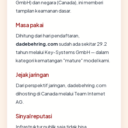
GmbH) dan negara (Canada), ini memberi
tampilan keamanan dasar.
Masa pakai
Dihitung dari hari pendaftaran,
dadebehring.com
sudah ada sekitar 29.2
tahun melalui Key-Systems GmbH — dalam
kategori kematangan "mature" model kami.
Jejak jaringan
Dari perspektif jaringan, dadebehring.com
dihosting di Canada melalui Team Internet
AG.
Sinyal reputasi
Infrastruktur publik saja tidak bisa