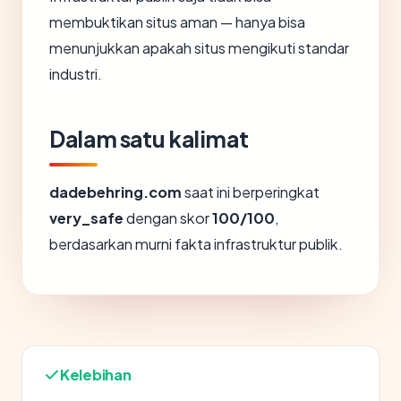
membuktikan situs aman — hanya bisa
menunjukkan apakah situs mengikuti standar
industri.
Dalam satu kalimat
dadebehring.com
saat ini berperingkat
very_safe
dengan skor
100/100
,
berdasarkan murni fakta infrastruktur publik.
Kelebihan