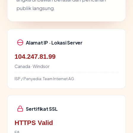
publik langsung.
Alamat IP · Lokasi Server
104.247.81.99
Canada · Windsor
ISP / Penyedia:
Team Internet AG
Sertifikat SSL
HTTPS Valid
E8