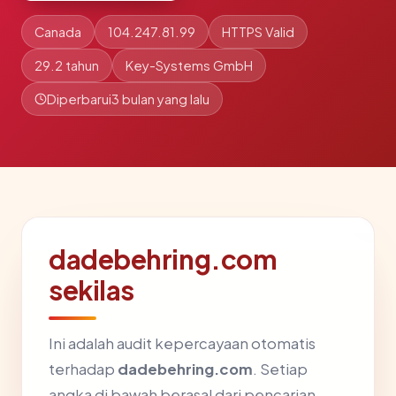
Canada
104.247.81.99
HTTPS Valid
29.2 tahun
Key-Systems GmbH
Diperbarui
3 bulan yang lalu
dadebehring.com
sekilas
Ini adalah audit kepercayaan otomatis
terhadap
dadebehring.com
. Setiap
angka di bawah berasal dari pencarian