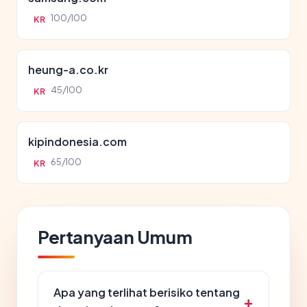
100/100
KR
heung-a.co.kr
45/100
KR
kipindonesia.com
65/100
KR
Pertanyaan Umum
Apa yang terlihat berisiko tentang