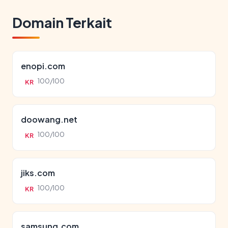
Domain Terkait
enopi.com
100/100
KR
doowang.net
100/100
KR
jiks.com
100/100
KR
samsung.com