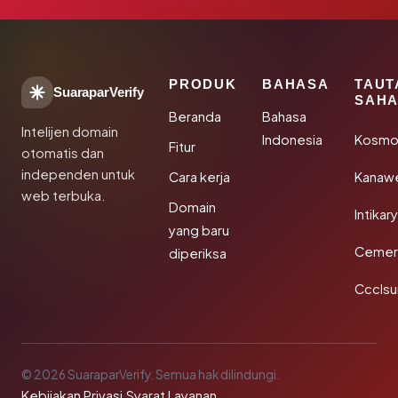
PRODUK
BAHASA
TAUT
SuaraparVerify
SAHA
Beranda
Bahasa
Intelijen domain
Indonesia
Kosmo
Fitur
otomatis dan
independen untuk
Cara kerja
Kanaw
web terbuka.
Domain
Intikar
yang baru
Cemerl
diperiksa
Ccclsu
© 2026 SuaraparVerify. Semua hak dilindungi.
Kebijakan Privasi
·
Syarat Layanan