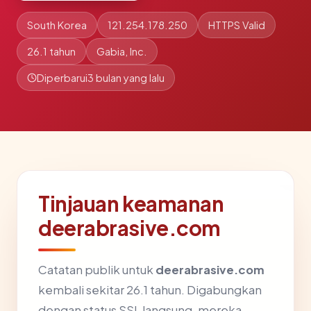
South Korea
121.254.178.250
HTTPS Valid
26.1 tahun
Gabia, Inc.
Diperbarui
3 bulan yang lalu
Tinjauan keamanan
deerabrasive.com
Catatan publik untuk
deerabrasive.com
kembali sekitar 26.1 tahun. Digabungkan
dengan status SSL langsung, mereka