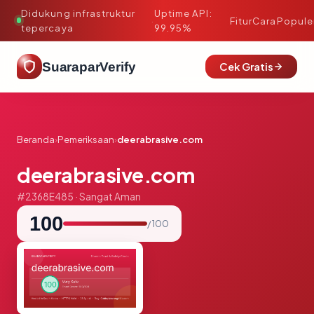
Didukung infrastruktur
Uptime API:
·
Fitur
Cara
Popule
tepercaya
99.95%
SuaraparVerify
Cek Gratis
Beranda
›
Pemeriksaan
›
deerabrasive.com
deerabrasive.com
#2368E485 · Sangat Aman
100
/ 100