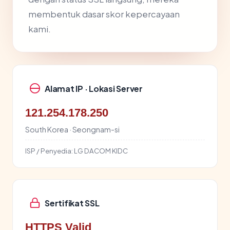
membentuk dasar skor kepercayaan
kami.
Alamat IP · Lokasi Server
121.254.178.250
South Korea · Seongnam-si
ISP / Penyedia:
LG DACOM KIDC
Sertifikat SSL
HTTPS Valid