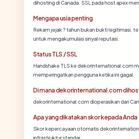
dihosting di Canada. SSL pada host apex me
Mengapa usia penting
Rekam jejak ? tahun bukan bukti legitimasi, te
untuk mengakumulasi sinyal reputasi.
Status TLS / SSL
Handshake TLS ke dekorinternational.com 
memperingatkan pengguna ketika ini gagal.
Di mana dekorinternational.com dihos
dekorinternational.com dioperasikan dari Cana
Apa yang dikatakan skor kepada Anda
Skor kepercayaan otomatis dekorinternation
infrastruktur standar.