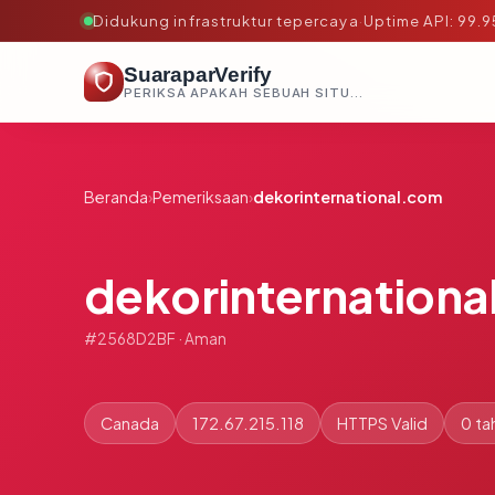
Didukung infrastruktur tepercaya
·
Uptime API: 99.
SuaraparVerify
PERIKSA APAKAH SEBUAH SITUS AMAN, TEPERCAYA, DAN TERVERIFIKASI DALAM HITUNGAN DETIK.
Beranda
›
Pemeriksaan
›
dekorinternational.com
dekorinternation
#2568D2BF · Aman
Canada
172.67.215.118
HTTPS Valid
0 ta