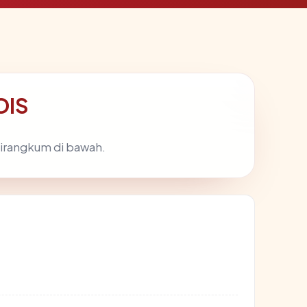
OIS
dirangkum di bawah.