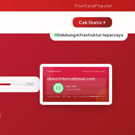
Fitur
Cara
Populer
Cek Gratis
Didukung infrastruktur tepercaya
/ 100