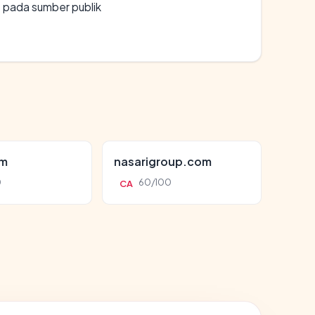
s pada sumber publik
om
nasarigroup.com
0
60/100
CA