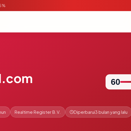
95%
al.com
60
hun
Realtime Register B.V.
Diperbarui
3 bulan yang lalu