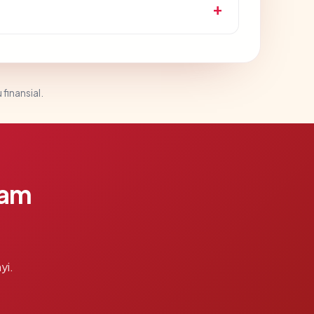
 finansial.
lam
yi.