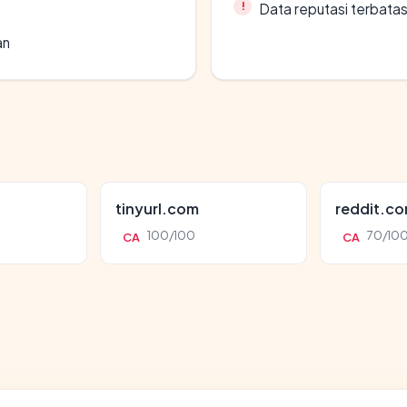
Data reputasi terbata
an
tinyurl.com
reddit.c
100/100
70/10
CA
CA