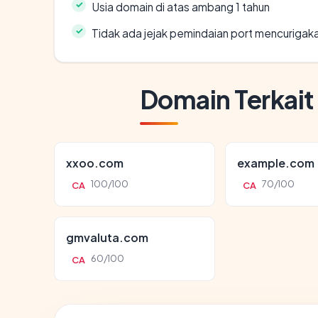
Usia domain di atas ambang 1 tahun
Tidak ada jejak pemindaian port mencurigak
Domain Terkait
xxoo.com
example.com
100/100
70/100
CA
CA
gmvaluta.com
60/100
CA