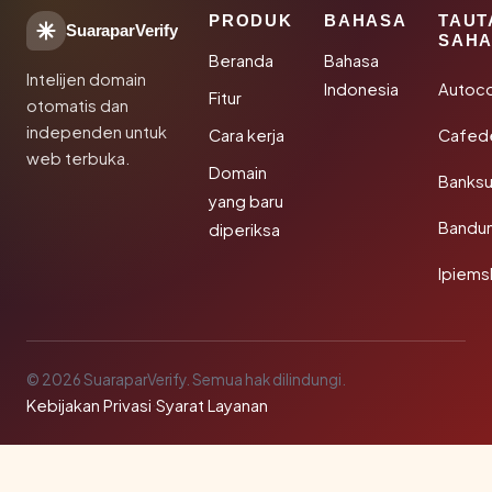
PRODUK
BAHASA
TAUT
SuaraparVerify
SAHA
Beranda
Bahasa
Intelijen domain
Indonesia
Autoc
Fitur
otomatis dan
independen untuk
Cara kerja
Cafede
web terbuka.
Domain
Banks
yang baru
Bandu
diperiksa
Ipiems
© 2026 SuaraparVerify. Semua hak dilindungi.
Kebijakan Privasi
·
Syarat Layanan