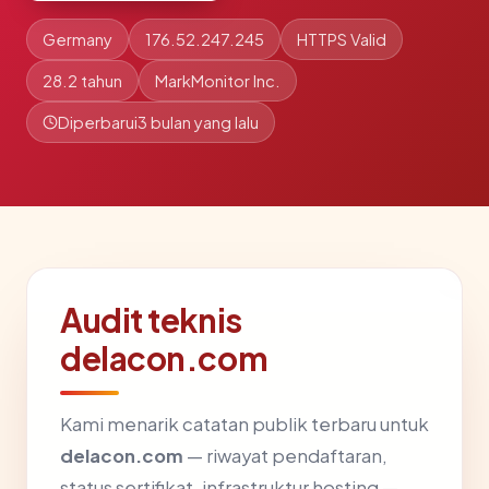
Germany
176.52.247.245
HTTPS Valid
28.2 tahun
MarkMonitor Inc.
Diperbarui
3 bulan yang lalu
Audit teknis
delacon.com
Kami menarik catatan publik terbaru untuk
delacon.com
— riwayat pendaftaran,
status sertifikat, infrastruktur hosting —