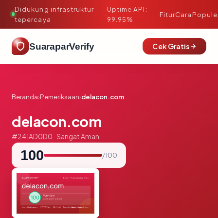
Didukung infrastruktur
Uptime API:
·
Fitur
Cara
Popule
tepercaya
99.95%
SuaraparVerify
Cek Gratis
Beranda
›
Pemeriksaan
›
delacon.com
delacon.com
#241AD0D0 · Sangat Aman
100
/ 100