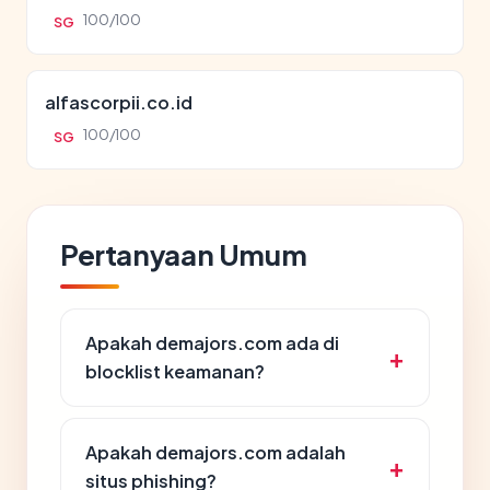
100/100
SG
alfascorpii.co.id
100/100
SG
Pertanyaan Umum
Apakah demajors.com ada di
blocklist keamanan?
Apakah demajors.com adalah
situs phishing?