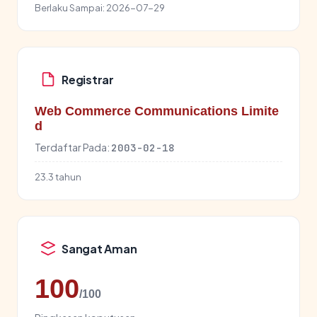
Berlaku Sampai:
2026-07-29
Registrar
Web Commerce Communications Limite
d
Terdaftar Pada:
2003-02-18
23.3 tahun
Sangat Aman
100
/100