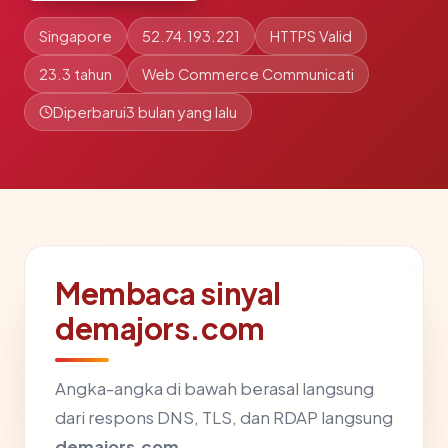
Singapore
52.74.193.221
HTTPS Valid
23.3 tahun
Web Commerce Communicati
Diperbarui
3 bulan yang lalu
Membaca sinyal
demajors.com
Angka-angka di bawah berasal langsung
dari respons DNS, TLS, dan RDAP langsung
demajors.com
.