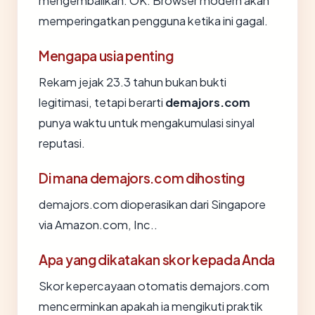
mengembalikan: OK. Browser modern akan
memperingatkan pengguna ketika ini gagal.
Mengapa usia penting
Rekam jejak 23.3 tahun bukan bukti
legitimasi, tetapi berarti
demajors.com
punya waktu untuk mengakumulasi sinyal
reputasi.
Di mana demajors.com dihosting
demajors.com dioperasikan dari Singapore
via Amazon.com, Inc..
Apa yang dikatakan skor kepada Anda
Skor kepercayaan otomatis demajors.com
mencerminkan apakah ia mengikuti praktik