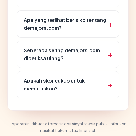
Apa yang terlihat berisiko tentang
demajors.com?
Seberapa sering demajors.com
diperiksa ulang?
Apakah skor cukup untuk
memutuskan?
Laporan ini dibuat otomatis dari sinyal teknis publik. Ini bukan
nasihat hukum atau finansial.