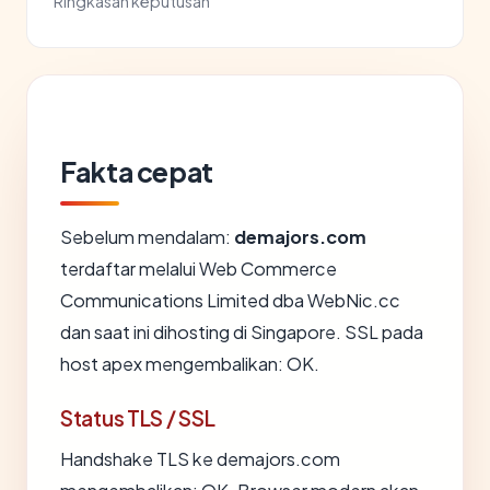
Ringkasan keputusan
Fakta cepat
Sebelum mendalam:
demajors.com
terdaftar melalui Web Commerce
Communications Limited dba WebNic.cc
dan saat ini dihosting di Singapore. SSL pada
host apex mengembalikan: OK.
Status TLS / SSL
Handshake TLS ke demajors.com