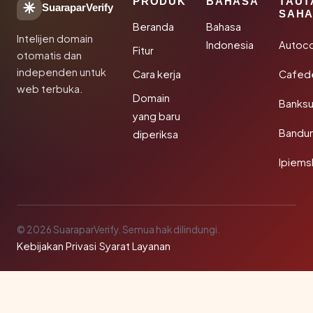
PRODUK
BAHASA
TAUT
SuaraparVerify
SAHA
Beranda
Bahasa
Intelijen domain
Indonesia
Autoc
Fitur
otomatis dan
independen untuk
Cara kerja
Cafede
web terbuka.
Domain
Banks
yang baru
Bandu
diperiksa
Ipiems
© 2026 SuaraparVerify. Semua hak dilindungi.
Kebijakan Privasi
·
Syarat Layanan