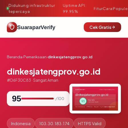
Didukung infrastruktur
Uptime API:
·
Fitur
Cara
Popule
tepercaya
99.95%
SuaraparVerify
Cek Gratis
Beranda
›
Pemeriksaan
›
dinkesjatengprov.go.id
dinkesjatengprov.go.id
#D6F30C83 · Sangat Aman
95
/ 100
Indonesia
103.30.183.174
HTTPS Valid