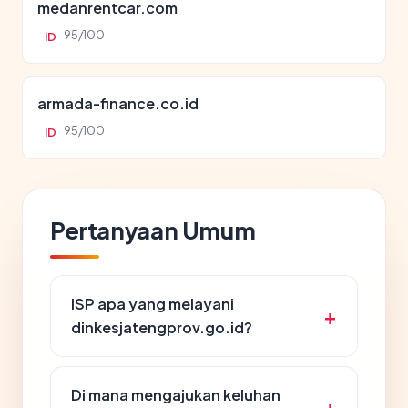
medanrentcar.com
95/100
ID
armada-finance.co.id
95/100
ID
Pertanyaan Umum
ISP apa yang melayani
dinkesjatengprov.go.id?
Di mana mengajukan keluhan