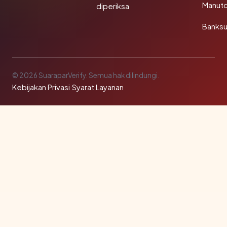
Manut
diperiksa
Banks
© 2026 SuaraparVerify. Semua hak dilindungi.
Kebijakan Privasi
·
Syarat Layanan