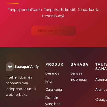
Tanpa pendaftaran. Tanpa kartu kredit. Tanpa kuota
tersembunyi.
Mulai cek gratis →
PRODUK
BAHASA
TAUT
SuaraparVerify
SAHA
Beranda
Bahasa
Intelijen domain
Indonesia
Abuma
Fitur
otomatis dan
independen untuk
Cara kerja
Alamca
web terbuka.
Domain
Cipaga
yang baru