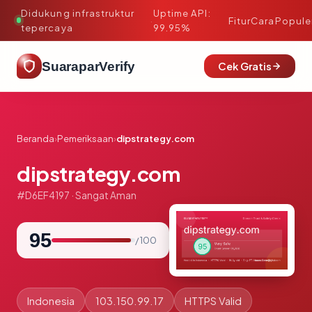
Didukung infrastruktur
Uptime API:
·
Fitur
Cara
Popule
tepercaya
99.95%
SuaraparVerify
Cek Gratis
Beranda
›
Pemeriksaan
›
dipstrategy.com
dipstrategy.com
#D6EF4197 · Sangat Aman
95
/ 100
Indonesia
103.150.99.17
HTTPS Valid