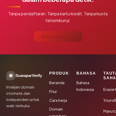
Tanpa pendaftaran. Tanpa kartu kredit. Tanpa kuota
tersembunyi.
Mulai cek gratis →
PRODUK
BAHASA
TAUT
SuaraparVerify
SAHA
Beranda
Bahasa
Intelijen domain
Indonesia
Erasie
Fitur
otomatis dan
independen untuk
Cara kerja
Yourvi
web terbuka.
Domain
Manut
yang baru