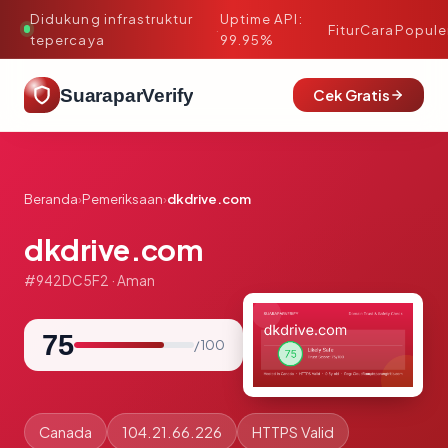
Didukung infrastruktur
Uptime API:
·
Fitur
Cara
Popule
tepercaya
99.95%
SuaraparVerify
Cek Gratis
Beranda
›
Pemeriksaan
›
dkdrive.com
dkdrive.com
#942DC5F2 · Aman
75
/ 100
Canada
104.21.66.226
HTTPS Valid