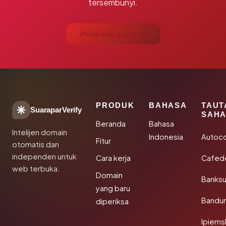
tersembunyi.
Mulai cek gratis →
PRODUK
BAHASA
TAUT
SuaraparVerify
SAHA
Beranda
Bahasa
Intelijen domain
Indonesia
Autoc
Fitur
otomatis dan
independen untuk
Cara kerja
Cafede
web terbuka.
Domain
Banks
yang baru
Bandu
diperiksa
Ipiems