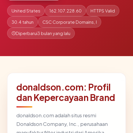
United States
162.107.228.60
HTTPS Valid
30.4 tahun
CSC Corporate Domains, I
Diperbarui
3 bulan yang lalu
donaldson.com: Profil
dan Kepercayaan Brand
donaldson.com adalah situs resmi
Donaldson Company, Inc., perusahaan
manufaktur filter industri dari Amerika