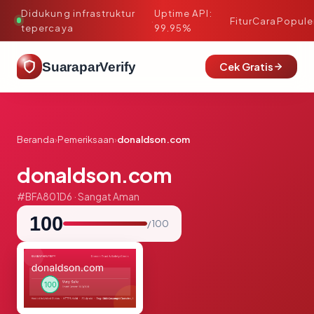
Didukung infrastruktur
Uptime API:
·
Fitur
Cara
Popule
tepercaya
99.95%
SuaraparVerify
Cek Gratis
Beranda
›
Pemeriksaan
›
donaldson.com
donaldson.com
#BFA801D6 · Sangat Aman
100
/ 100