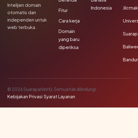
Intelijen domain
Indonesia
Jilcma
Fitur
otomatis dan
independen untuk
Cara kerja
Univer
web terbuka.
Domain
Suarap
yang baru
Baliw
diperiksa
Bandu
© 2026 SuaraparVerify. Semua hak dilindungi.
Kebijakan Privasi
·
Syarat Layanan