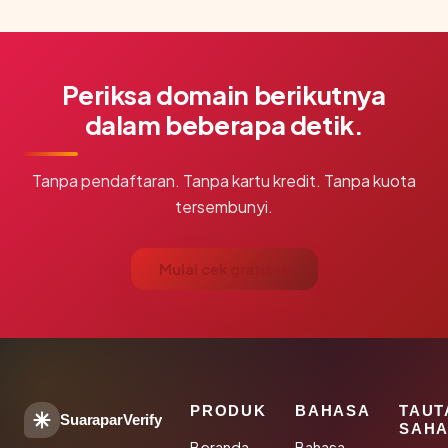
Periksa domain berikutnya
dalam beberapa detik.
Tanpa pendaftaran. Tanpa kartu kredit. Tanpa kuota
tersembunyi.
Mulai cek gratis →
PRODUK
BAHASA
TAUT
SuaraparVerify
SAHA
Beranda
Bahasa