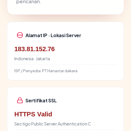
pencarian.
Alamat IP · Lokasi Server
183.81.152.76
Indonesia · Jakarta
ISP / Penyedia:
PT Hanastar dakara
Sertifikat SSL
HTTPS Valid
Sectigo Public Server Authentication C