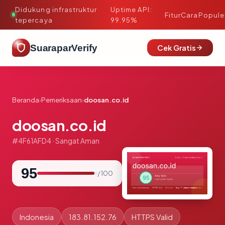
Didukung infrastruktur
Uptime API:
·
Fitur
Cara
Popule
tepercaya
99.95%
SuaraparVerify
Cek Gratis
Beranda
›
Pemeriksaan
›
doosan.co.id
doosan.co.id
#4F61AFD4 · Sangat Aman
95
/ 100
Indonesia
183.81.152.76
HTTPS Valid