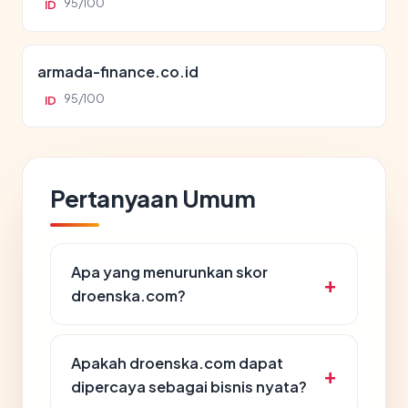
95/100
ID
armada-finance.co.id
95/100
ID
Pertanyaan Umum
Apa yang menurunkan skor
droenska.com?
Apakah droenska.com dapat
dipercaya sebagai bisnis nyata?