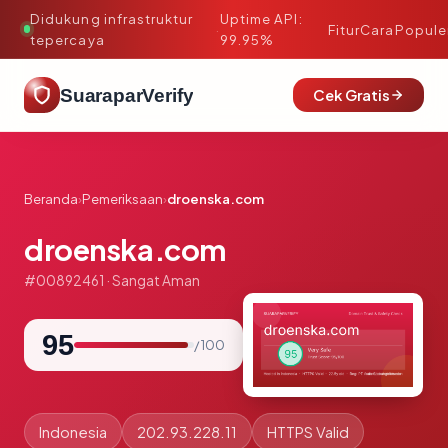
Didukung infrastruktur
Uptime API:
·
Fitur
Cara
Popule
tepercaya
99.95%
SuaraparVerify
Cek Gratis
Beranda
›
Pemeriksaan
›
droenska.com
droenska.com
#00892461 · Sangat Aman
95
/ 100
Indonesia
202.93.228.11
HTTPS Valid