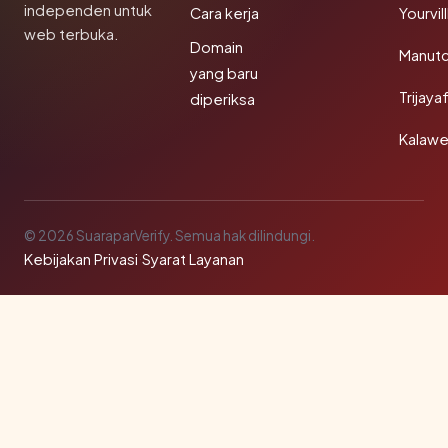
independen untuk
Cara kerja
Yourvi
web terbuka.
Domain
Manut
yang baru
Trijay
diperiksa
Kalawe
© 2026 SuaraparVerify. Semua hak dilindungi.
Kebijakan Privasi
·
Syarat Layanan