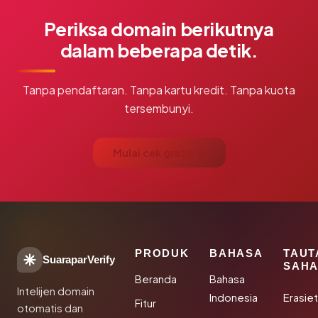
Periksa domain berikutnya
dalam beberapa detik.
Tanpa pendaftaran. Tanpa kartu kredit. Tanpa kuota
tersembunyi.
Mulai cek gratis →
PRODUK
BAHASA
TAUT
SuaraparVerify
SAHA
Beranda
Bahasa
Intelijen domain
Indonesia
Erasie
Fitur
otomatis dan