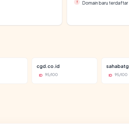
Domain baru terdaftar
cgd.co.id
sahabatg
95/100
95/100
ID
ID