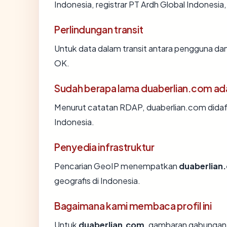
Indonesia, registrar PT Ardh Global Indonesia, 
Perlindungan transit
Untuk data dalam transit antara pengguna da
OK.
Sudah berapa lama duaberlian.com ad
Menurut catatan RDAP, duaberlian.com didafta
Indonesia.
Penyedia infrastruktur
Pencarian GeoIP menempatkan
duaberlian
geografis di Indonesia.
Bagaimana kami membaca profil ini
Untuk
duaberlian.com
, gambaran gabungan 