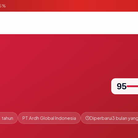
95%
95
1 tahun
PT Ardh Global Indonesia
Diperbarui
3 bulan yang