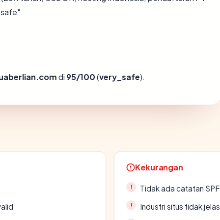
_safe".
uaberlian.com
di
95/100
(
very_safe
).
Kekurangan
Tidak ada catatan SP
alid
Industri situs tidak jelas