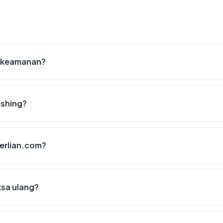
t keamanan?
ishing?
berlian.com?
ksa ulang?