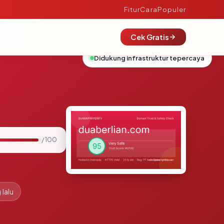
Fitur
Cara
Populer
Cek Gratis
Didukung infrastruktur tepercaya
/ 100
 lalu