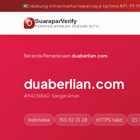
Didukung infrastruktur tepercaya
·
Uptime API: 99.
SuaraparVerify
PERIKSA APAKAH SEBUAH SITUS AMAN, TEPERCAYA, DAN TERVERIFIKASI DALAM HITUNGAN DETIK.
Beranda
›
Pemeriksaan
›
duaberlian.com
duaberlian.com
#84236EA0 · Sangat Aman
Indonesia
153.92.13.28
HTTPS Valid
23.