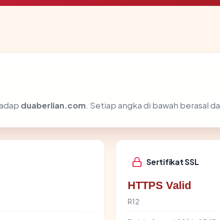
rhadap
duaberlian.com
. Setiap angka di bawah berasal da
Sertifikat SSL
HTTPS Valid
R12