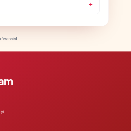
 finansial.
lam
yi.