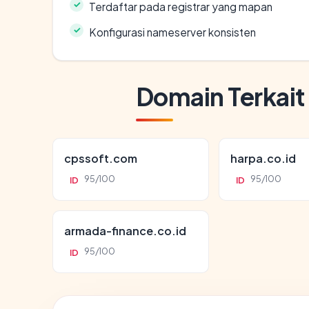
Terdaftar pada registrar yang mapan
Konfigurasi nameserver konsisten
Domain Terkait
cpssoft.com
harpa.co.id
95/100
95/100
ID
ID
armada-finance.co.id
95/100
ID