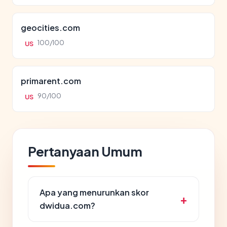
geocities.com
100/100
US
primarent.com
90/100
US
Pertanyaan Umum
Apa yang menurunkan skor
dwidua.com?