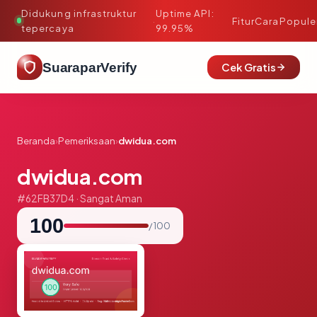
Didukung infrastruktur
Uptime API:
·
Fitur
Cara
Popule
tepercaya
99.95%
SuaraparVerify
Cek Gratis
Beranda
›
Pemeriksaan
›
dwidua.com
dwidua.com
#62FB37D4 · Sangat Aman
100
/ 100