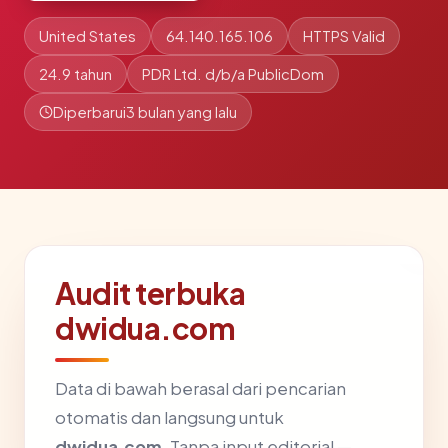
United States
64.140.165.106
HTTPS Valid
24.9 tahun
PDR Ltd. d/b/a PublicDom
Diperbarui
3 bulan yang lalu
Audit terbuka
dwidua.com
Data di bawah berasal dari pencarian
otomatis dan langsung untuk
dwidua.com
. Tanpa input editorial —