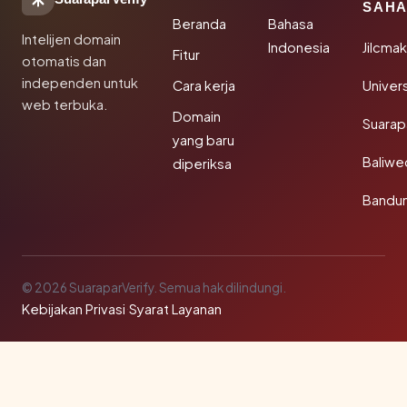
SAHA
Beranda
Bahasa
Intelijen domain
Indonesia
Jilcma
Fitur
otomatis dan
independen untuk
Cara kerja
Univer
web terbuka.
Domain
Suarap
yang baru
Baliw
diperiksa
Bandu
© 2026 SuaraparVerify. Semua hak dilindungi.
Kebijakan Privasi
·
Syarat Layanan