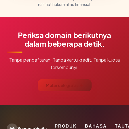
nasihat hukum atau finansial.
Periksa domain berikutnya
dalam beberapa detik.
Tanpa pendaftaran. Tanpa kartu kredit. Tanpa kuota
tersembunyi.
Mulai cek gratis →
PRODUK
BAHASA
TAUT
SuaraparVerify