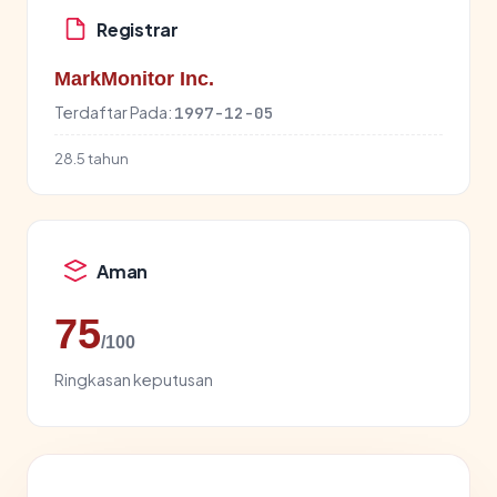
Registrar
MarkMonitor Inc.
Terdaftar Pada:
1997-12-05
28.5 tahun
Aman
75
/100
Ringkasan keputusan