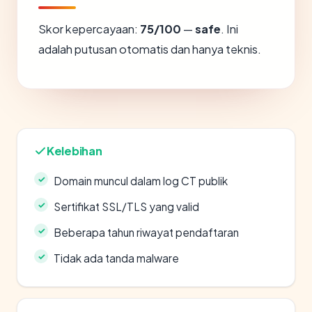
Skor kepercayaan:
75/100
—
safe
. Ini
adalah putusan otomatis dan hanya teknis.
Kelebihan
Domain muncul dalam log CT publik
Sertifikat SSL/TLS yang valid
Beberapa tahun riwayat pendaftaran
Tidak ada tanda malware