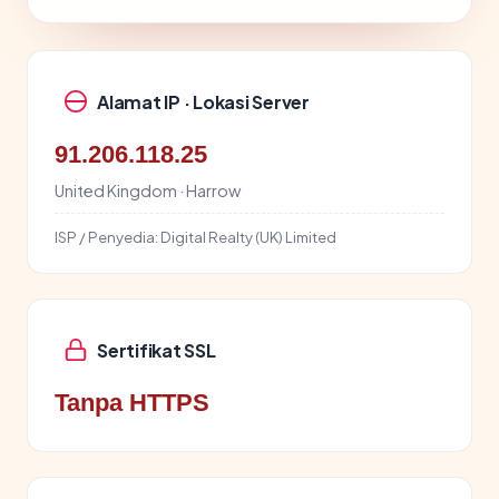
Alamat IP · Lokasi Server
91.206.118.25
United Kingdom · Harrow
ISP / Penyedia:
Digital Realty (UK) Limited
Sertifikat SSL
Tanpa HTTPS