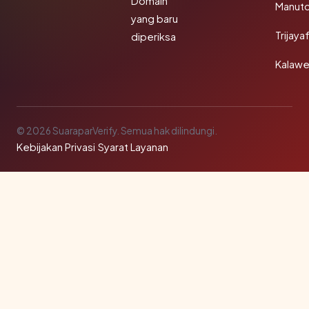
Domain
Manut
yang baru
Trijay
diperiksa
Kalawe
© 2026 SuaraparVerify. Semua hak dilindungi.
Kebijakan Privasi
·
Syarat Layanan