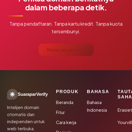
dalam beberapa detik.
Tanpa pendaftaran. Tanpa kartu kredit. Tanpa kuota
tersembunyi.
Mulai cek gratis →
PRODUK
BAHASA
TAUT
SuaraparVerify
SAHA
Beranda
Bahasa
Intelijen domain
Indonesia
Erasie
Fitur
otomatis dan
independen untuk
Cara kerja
Yourvi
web terbuka.