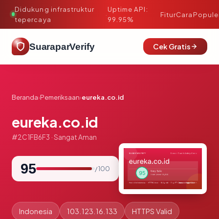
Didukung infrastruktur
Uptime API:
·
Fitur
Cara
Popule
tepercaya
99.95%
SuaraparVerify
Cek Gratis
Beranda
›
Pemeriksaan
›
eureka.co.id
eureka.co.id
#2C1FB6F3 · Sangat Aman
95
/ 100
Indonesia
103.123.16.133
HTTPS Valid