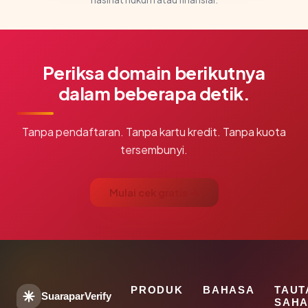
Periksa domain berikutnya
dalam beberapa detik.
Tanpa pendaftaran. Tanpa kartu kredit. Tanpa kuota
tersembunyi.
Mulai cek gratis →
PRODUK
BAHASA
TAUT
SuaraparVerify
SAHA