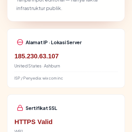
infrastruktur publik.
Alamat IP · Lokasi Server
185.230.63.107
United States · Ashburn
ISP / Penyedia:
wix com inc
Sertifikat SSL
HTTPS Valid
WR1