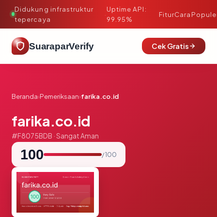
Didukung infrastruktur
Uptime API:
·
Fitur
Cara
Popule
tepercaya
99.95%
SuaraparVerify
Cek Gratis
Beranda
›
Pemeriksaan
›
farika.co.id
farika.co.id
#F8075BDB · Sangat Aman
100
/ 100