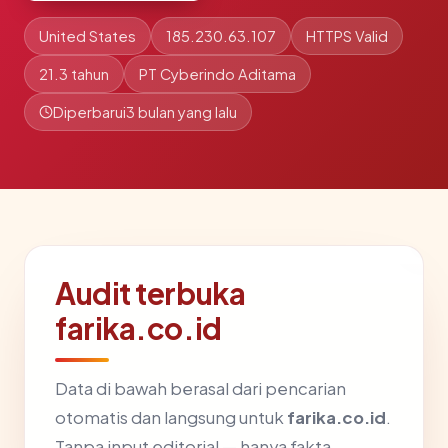
United States
185.230.63.107
HTTPS Valid
21.3 tahun
PT Cyberindo Aditama
Diperbarui
3 bulan yang lalu
Audit terbuka
farika.co.id
Data di bawah berasal dari pencarian
otomatis dan langsung untuk
farika.co.id
.
Tanpa input editorial — hanya fakta