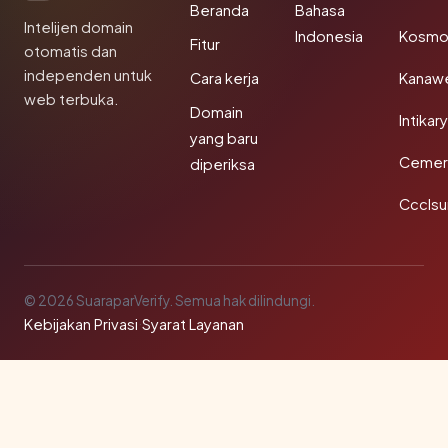
Beranda
Bahasa
Intelijen domain
Indonesia
Kosmo
Fitur
otomatis dan
independen untuk
Cara kerja
Kanaw
web terbuka.
Domain
Intikar
yang baru
Cemerl
diperiksa
Ccclsu
© 2026 SuaraparVerify. Semua hak dilindungi.
Kebijakan Privasi
·
Syarat Layanan